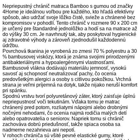
Nepriepustný chránič matraca Bamboo s gumou od značky
4Home je ideálnou voľbou pre každého, kto hľadá efektívny
spôsob, ako udržať svoje lôžko čisté, svieže a chránené bez
kompromisov v pohodlí. Tento chránič v rozmere 90 x 200 cm
je určený pre štandardné jednolôžko a hodí sa na matrace až
do výšky 30 cm. Je navrhnutý tak, aby poskytoval hygienické
aj zdravotné výhody a zároveň zjednodušil každodennú
údržbu.
Povrchová tkanina je vyrobená zo zmesi 70 % polyestru a 30
% bambusovej viskózy, ktorá je známa svojimi prirodzenými
antibakteriálnymi a hypoalergénnymi vlastnosťami.
Bambusové vlákna dodávajú materiálu jemnosť, vysokú
savosť aj schopnosť neutralizovať pachy, čo ocenia
predovšetkým alergici a osoby s citlivou pokožkou. Vrchná
strana je veľmi príjemná na dotyk, takže nijako neruší komfort
pri spánku.
Spodnú vrstvu tvorí polyuretánový záter, ktorý zaisťuje úplnú
nepriepustnosť voči tekutinám. Vďaka tomu je matrac
chránený pred potom, rozliatymi nápojmi alebo drobnými
nočnými nehodami, čo ocenia najmä rodičia malých detí
alebo opatrovatelia o seniorov. Napriek tomu si chránič
zachováva dobrú priedušnosť, takže spiaca osoba sa
nadmerne nezahrieva ani nepotí.
V rohoch chrániča sú všité pevné elastické gumy, ktoré