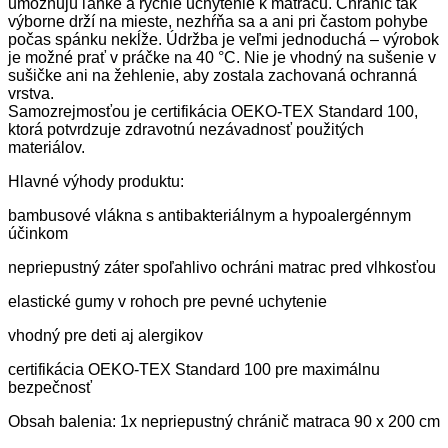
umožňujú ľahké a rýchle uchytenie k matracu. Chránič tak
výborne drží na mieste, nezhŕňa sa a ani pri častom pohybe
počas spánku nekĺže. Údržba je veľmi jednoduchá – výrobok
je možné prať v práčke na 40 °C. Nie je vhodný na sušenie v
sušičke ani na žehlenie, aby zostala zachovaná ochranná
vrstva.
Samozrejmosťou je certifikácia OEKO-TEX Standard 100,
ktorá potvrdzuje zdravotnú nezávadnosť použitých
materiálov.
Hlavné výhody produktu:
bambusové vlákna s antibakteriálnym a hypoalergénnym
účinkom
nepriepustný záter spoľahlivo ochráni matrac pred vlhkosťou
elastické gumy v rohoch pre pevné uchytenie
vhodný pre deti aj alergikov
certifikácia OEKO-TEX Standard 100 pre maximálnu
bezpečnosť
Obsah balenia: 1x nepriepustný chránič matraca 90 x 200 cm