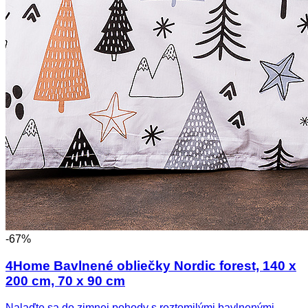
-67%
4Home Bavlnené obliečky Nordic forest, 140 x
200 cm, 70 x 90 cm
Nalaďte sa do zimnej pohody s roztomilými bavlnenými