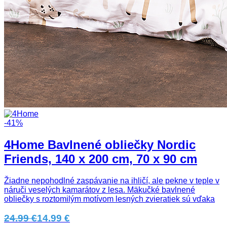
-41%
4Home Bavlnené obliečky Nordic
Friends, 140 x 200 cm, 70 x 90 cm
Žiadne nepohodlné zaspávanie na ihličí, ale pekne v teple v
náruči veselých kamarátov z lesa. Mäkučké bavlnené
obliečky s roztomilým motívom lesných zvieratiek sú vďaka
24.99 €
14.99 €