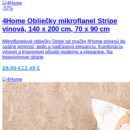
-57%
4Home Obliečky mikroflanel Stripe
vínová, 140 x 200 cm, 70 x 90 cm
Mikroflanelové obliečky Stripe od značky 4Home prinesú do
spálne jemnosť, teplo a nadčasovú eleganciu. Kombinácia
vínovej a tmavosivej pôsobí moderne a elegantne. Na
tmavovínovej strane
28.99 €
12.49 €