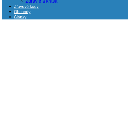
Zdravie a krása
Zľavové kódy
Obchody
Články