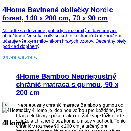
4Home Bavlnené obliečky Nordic
forest, 140 x 200 cm, 70 x 90 cm
Nalaďte sa do zimnej pohody s roztomilými bavlnenými
obliečkami. Veselý motív so sobmi a stromčekmi zaručene
učaruje všetkým milovníkom hravých vzorov. Decentný biely
podklad doplnený
24.99 €
8.49 €
4Home Bamboo Nepriepustný
chránič matraca s gumou, 90 x
200 cm
Nepriepustný chránič matraca Bamboo s gumou od
×
značky 4Home je ideálnou voľbou pre každého, kto
hľadá efektívny spôsob, ako udržať svoje lôžko čisté,
svieže a chránené bez kompromisov v pohodlí. Tento
4Home
chránič v rozmere 90 x 200 cm je určený pre