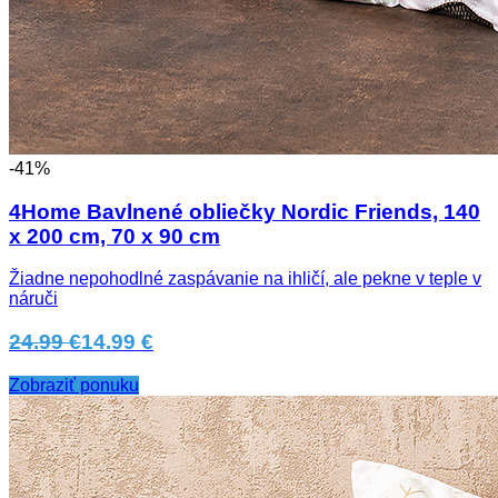
-41%
4Home Bavlnené obliečky Nordic Friends, 140
x 200 cm, 70 x 90 cm
Žiadne nepohodlné zaspávanie na ihličí, ale pekne v teple v
náruči
24.99 €
14.99 €
Zobraziť ponuku