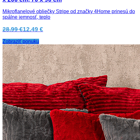
Mikroflanelové obliečky Stripe od značky 4Home prinesú do
spálne jemnosť, teplo
28.99 €
12.49 €
Zobraziť ponuku