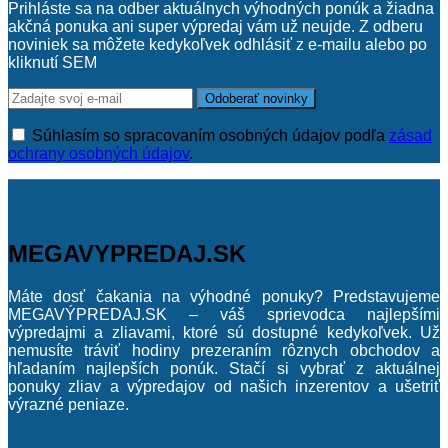
Prihláste sa na odber aktuálnych výhodných ponúk a žiadna
akčná ponuka ani super výpredaj vám už neujde. Z odberu
noviniek sa môžete kedykoľvek odhlásiť z e-mailu alebo po
kliknutí SEM
Súhlasím so spracovaním osobných údajov podľa
zásad
ochrany osobných údajov
.
MEGAVYPREDAJ.SK
Máte dosť čakania na výhodné ponuky? Predstavujeme
MEGAVÝPREDAJ.SK – váš sprievodca najlepšími
výpredajmi a zliavami, ktoré sú dostupné kedykoľvek. Už
nemusíte tráviť hodiny prezeraním rôznych obchodov a
hľadaním najlepších ponúk. Stačí si vybrať z aktuálnej
ponuky zliav a výpredajov od našich inzerentov a ušetriť
výrazné peniaze.