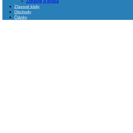
Zdravie a krása
Zľavové kódy
Obchody
Články