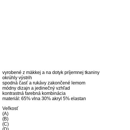
vyrobené z mäkkej a na dotyk príjemnej tkaniny
okrúhly výstrih
spodná časť a rukávy zakončené lemom
módny dizajn a jedinečný vzhľad
kontrastná farebná kombinácia
materiál: 65% vlna 30% akryl 5% elastan
Veľkosť
(A)
(B)
(C)
(D)