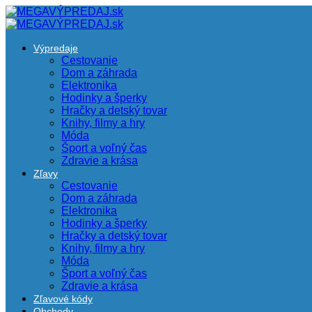
Výpredaje
Cestovanie
Dom a záhrada
Elektronika
Hodinky a šperky
Hračky a detský tovar
Knihy, filmy a hry
Móda
Šport a voľný čas
Zdravie a krása
Zľavy
Cestovanie
Dom a záhrada
Elektronika
Hodinky a šperky
Hračky a detský tovar
Knihy, filmy a hry
Móda
Šport a voľný čas
Zdravie a krása
Zľavové kódy
Obchody