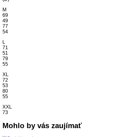
M
69
49
77
54
L
71
51
79
55
XL
72
53
80
55
XXL
73
Mohlo by vás zaujímať