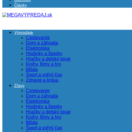
Články
Výpredaje
Cestovanie
Dom a záhrada
Elektronika
Hodinky a šperky
Hračky a detský tovar
Knihy, filmy a hry
Móda
Šport a voľný čas
Zdravie a krása
Zľavy
Cestovanie
Dom a záhrada
Elektronika
Hodinky a šperky
Hračky a detský tovar
Knihy, filmy a hry
Móda
Šport a voľný čas