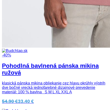
-40%
Pohodlná bavlnená pánska mikina
ružová
klasická pánska mikina obliekanie cez hlavu okrúhly výstrih
dve bočné vrecká jednofarebné dizajnové prevedenie
materiál: 100 % bavlna S M L XL XXL A
54.90 €
33.40 €