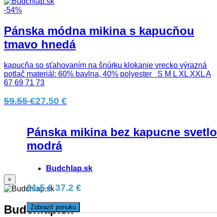
-54%
Pánska módna mikina s kapucňou
tmavo hnedá
kapucňa so sťahovaním na šnúrku klokanie vrecko výrazná
potlač materiál: 60% bavlna, 40% polyester S M L XL XXL A
67 69 71 73
59.55 €
27.50 €
Pánska mikina bez kapucne svetlo
modrá
Budchlap.sk
×
61.5 €
37.2 €
Budchlap.sk
Zobraziť ponuku