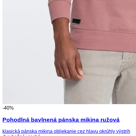
-40%
Pohodlná bavlnená pánska mikina ružová
klasická pánska mikina obliekanie cez hlavu okrúhly výstrih