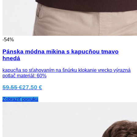
-54%
Pánska módna mikina s kapucňou tmavo
hnedá
kapucňa so sťahovaním na šnúrku klokanie vrecko výrazná
potlač materiál: 60%
59.55 €
27.50 €
Zobraziť ponuku