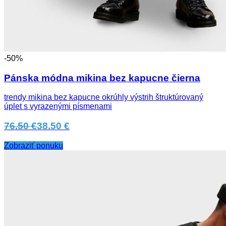
-50%
Pánska módna mikina bez kapucne čierna
trendy mikina bez kapucne okrúhly výstrih štruktúrovaný
úplet s vyrazenými písmenami
76.50 €
38.50 €
Zobraziť ponuku