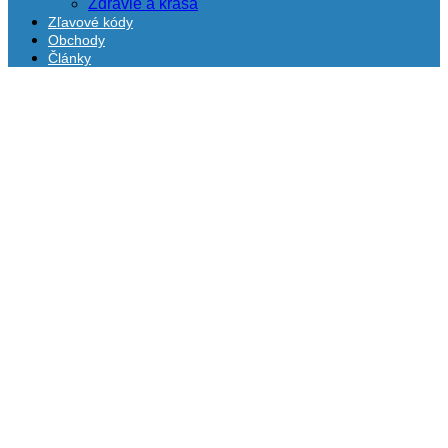
Zdravie a krása
Zľavové kódy
Obchody
Články