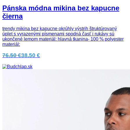
Pánska módna mikina bez kapucne
čierna
trendy mikina bez kapucne okrúhly výstrih štruktúrovaný
úplet s vyrazenými písmenami spodná časť i rukávy sú
ukončené lemom materiál: hlavná tkanina- 100 % polyester
materiál:
76.50 €
38.50 €