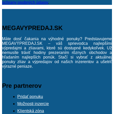
ochrany osobných údajov
.
MEGAVYPREDAJ.SK
Máte dosť čakania na výhodné ponuky? Predstavujeme
MEGAVÝPREDAJ.SK – váš sprievodca najlepšími
výpredajmi a zliavami, ktoré sú dostupné kedykoľvek. Už
nemusíte tráviť hodiny prezeraním rôznych obchodov a
hľadaním najlepších ponúk. Stačí si vybrať z aktuálnej
ponuky zliav a výpredajov od našich inzerentov a ušetriť
výrazné peniaze.
Pre partnerov
Pridať ponuku
Možnosti inzercie
Klientská zóna