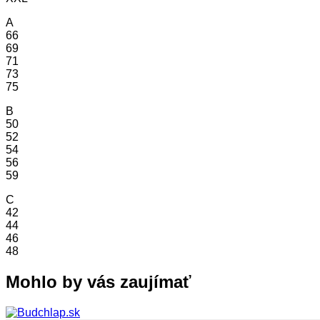
A
66
69
71
73
75
B
50
52
54
56
59
C
42
44
46
48
Mohlo by vás zaujímať