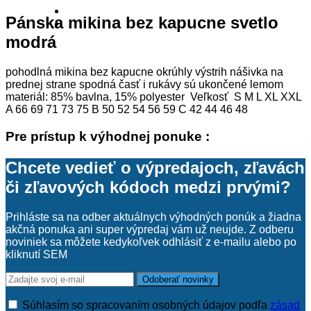
Pánska mikina bez kapucne svetlo
modrá
pohodlná mikina bez kapucne okrúhly výstrih nášivka na
prednej strane spodná časť i rukávy sú ukončené lemom
materiál: 85% bavlna, 15% polyester Veľkosť S M L XL XXL
A 66 69 71 73 75 B 50 52 54 56 59 C 42 44 46 48
Pre prístup k výhodnej ponuke :
Chcete vedieť o výpredajoch, zľavách
či zľavových kódoch medzi prvými?
Prihláste sa na odber aktuálnych výhodných ponúk a žiadna
akčná ponuka ani super výpredaj vám už neujde. Z odberu
noviniek sa môžete kedykoľvek odhlásiť z e-mailu alebo po
kliknutí SEM
Súhlasím so spracovaním osobných údajov podľa
zásad