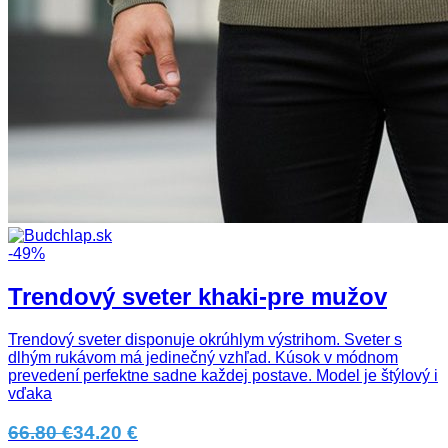
-49%
Trendový sveter khaki-pre mužov
Trendový sveter disponuje okrúhlym výstrihom. Sveter s
dlhým rukávom má jedinečný vzhľad. Kúsok v módnom
prevedení perfektne sadne každej postave. Model je štýlový i
vďaka
66.80 €
34.20 €