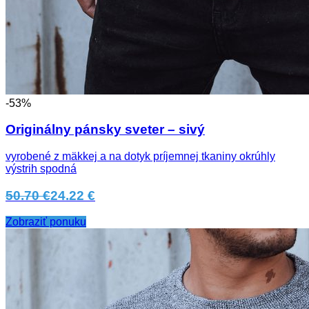
-53%
Originálny pánsky sveter – sivý
vyrobené z mäkkej a na dotyk príjemnej tkaniny okrúhly
výstrih spodná
50.70 €
24.22 €
Zobraziť ponuku