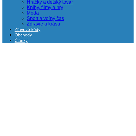
Hračky a detský tovar
Knihy, filmy a hry
Móda
Šport a voľný čas
Zdravie a krása
Zľavové kódy
Obchody
Články