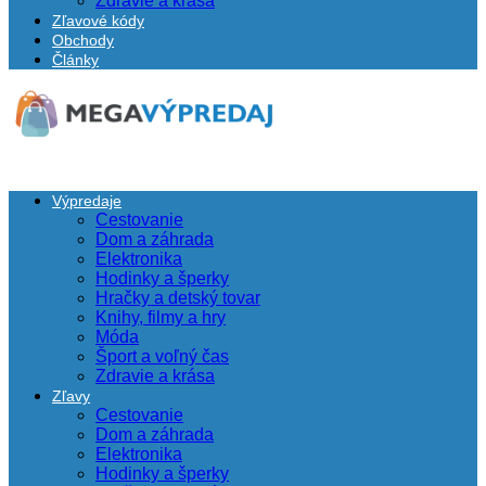
Zdravie a krása
Zľavové kódy
Obchody
Články
Výpredaje
Cestovanie
Dom a záhrada
Elektronika
Hodinky a šperky
Hračky a detský tovar
Knihy, filmy a hry
Móda
Šport a voľný čas
Zdravie a krása
Zľavy
Cestovanie
Dom a záhrada
Elektronika
Hodinky a šperky