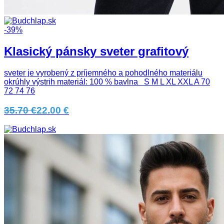
-39%
Klasický pánsky sveter grafitový
sveter je vyrobený z príjemného a pohodlného materiálu
okrúhly výstrih materiál: 100 % bavlna S M L XL XXL A 70
72 74 76
35.70 €
22.00 €