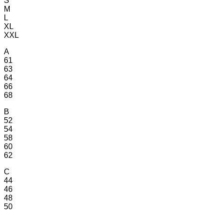
S
M
L
XL
XXL
A
61
63
64
66
68
B
52
54
58
60
62
C
44
46
48
50