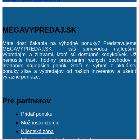
MEGAVYPREDAJ.SK
Máte dosť čakania na výhodné ponuky? Predstavujeme
MEGAVÝPREDAJ.SK – váš sprievodca najlepšími
výpredajmi a zliavami, ktoré sú dostupné kedykoľvek. Už
nemusíte tráviť hodiny prezeraním rôznych obchodov a
hľadaním najlepších ponúk. Stačí si vybrať z aktuálnej
ponuky zliav a výpredajov od našich inzerentov a ušetriť
výrazné peniaze.
Pre partnerov
Pridať ponuku
Možnosti inzercie
Klientská zóna