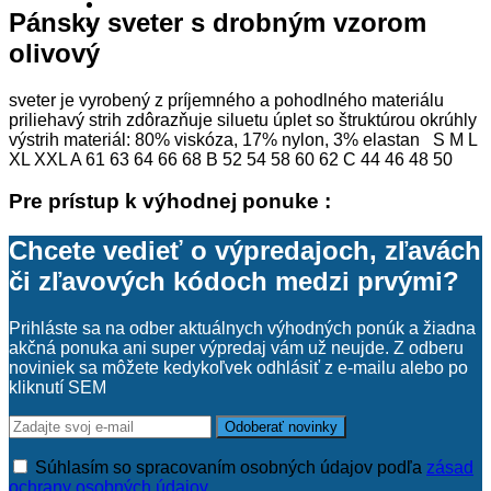
Pánsky sveter s drobným vzorom
olivový
sveter je vyrobený z príjemného a pohodlného materiálu
priliehavý strih zdôrazňuje siluetu úplet so štruktúrou okrúhly
výstrih materiál: 80% viskóza, 17% nylon, 3% elastan S M L
XL XXL A 61 63 64 66 68 B 52 54 58 60 62 C 44 46 48 50
Pre prístup k výhodnej ponuke :
Chcete vedieť o výpredajoch, zľavách
či zľavových kódoch medzi prvými?
Prihláste sa na odber aktuálnych výhodných ponúk a žiadna
akčná ponuka ani super výpredaj vám už neujde. Z odberu
noviniek sa môžete kedykoľvek odhlásiť z e-mailu alebo po
kliknutí SEM
Súhlasím so spracovaním osobných údajov podľa
zásad
ochrany osobných údajov
.