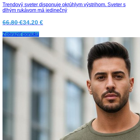
Trendový sveter disponuje okrúhlym výstrihom. Sveter s
dlhým rukávom má jedinečný
66.80 €
34.20 €
Zobraziť ponuku