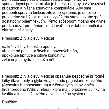
sprievodnými príznakmi ako je bolesť, opuchy a v závažných
prípadoch aj vážne zdravotné komplikácie. Aby sme
podporili správnu funkciu žilového systému, je dôležité
pravidelne sa hýbať, dbať na vyváženú stravu a zabezpečiť
dostatočný príjem tekutín. Týmto spôsobom možno efektívne
predchádzať problémom, udržiavať telo v dobrej kondícii a
cítiť sa plní vitality.
Priessnitz Žily a cievy Medical
na kŕčové žily, bolesti a opuchy,
uľavuje od pocitu ťažkých a unavených nôh,
upokojuje tŕpnuce a citlivé končatiny,
zvláčňuje a hydratuje kožu nôh.
Priessnitz Žily a cievy Medical obsahuje bezpečné prírodné
látky (flavonoidy a glykozidy) z plodu pagaštanu konského
(Aesculus hippocastanum) a z červených listov viniča
hroznorodého (Vitis vinifera), ktoré majú priaznivé účinky na
kvalitu a funkcie žilového a lymfatického systému.
Použitie: