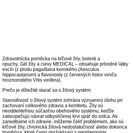
Zdravotnícka pomôcka na kŕčové žily, bolesti a
opuchy. Gél žily a cievy MEDICAL – obsahuje prírodné látky
escín (z plodu pagaštana konského (Aesculus
hippocastanum) a flavonoidy (z červených listov viniča
hroznorodého Vitis vinifera).
Prečo je dôležité starať sa o žilový systém
Starostlivosť o žilový systém zohráva významnú úlohu pri
zachovaní celkového zdravia a komfortu. Žily sú
neoddeliteľnou súčasťou obehového systému, keďže
zabezpečujú návrat odkysličenej krvi späť do srdca. Ak
zanedbáme ich zdravie, môžeme čeliť problémom, ako sú
kŕčové žily, chronická žilová nedostatočnosť alebo dokonca
trombóza, ktoré často prichádzajú s nepríjemnými