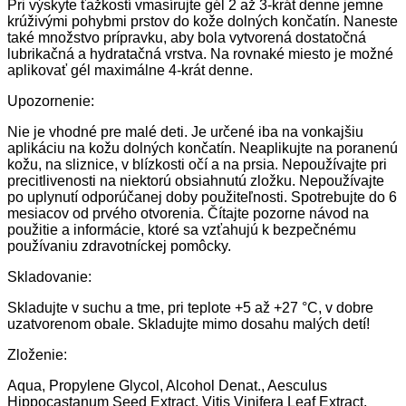
Pri výskyte ťažkostí vmasírujte gél 2 až 3-krát denne jemne
krúživými pohybmi prstov do kože dolných končatín. Naneste
také množstvo prípravku, aby bola vytvorená dostatočná
lubrikačná a hydratačná vrstva. Na rovnaké miesto je možné
aplikovať gél maximálne 4-krát denne.
Upozornenie:
Nie je vhodné pre malé deti. Je určené iba na vonkajšiu
aplikáciu na kožu dolných končatín. Neaplikujte na poranenú
kožu, na sliznice, v blízkosti očí a na prsia. Nepoužívajte pri
precitlivenosti na niektorú obsiahnutú zložku. Nepoužívajte
po uplynutí odporúčanej doby použiteľnosti. Spotrebujte do 6
mesiacov od prvého otvorenia. Čítajte pozorne návod na
použitie a informácie, ktoré sa vzťahujú k bezpečnému
používaniu zdravotníckej pomôcky.
Skladovanie:
Skladujte v suchu a tme, pri teplote +5 až +27 °C, v dobre
uzatvorenom obale. Skladujte mimo dosahu malých detí!
Zloženie:
Aqua, Propylene Glycol, Alcohol Denat., Aesculus
Hippocastanum Seed Extract, Vitis Vinifera Leaf Extract,