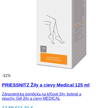
-11%
PRIESSNITZ Žily a cievy Medical 125 ml
Zdravotnícka pomôcka na kŕčové žily, bolesti a
opuchy. Gél žily a cievy MEDICAL
12.59 €
11.21 €