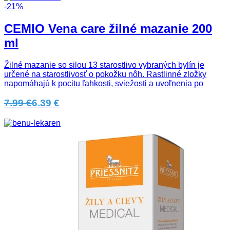
-21%
CEMIO Vena care žilné mazanie 200
ml
Žilné mazanie so silou 13 starostlivo vybraných bylín je
určené na starostlivosť o pokožku nôh. Rastlinné zložky
napomáhajú k pocitu ľahkosti, sviežosti a uvoľnenia po
7.99 €
6.39 €