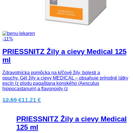
-11%
PRIESSNITZ Žily a cievy Medical 125
ml
Zdravotnícka pomôcka na kŕčové žily, bolesti a
opuchy. Gél žily a cievy MEDICAL – obsahuje prírodné látky
escín (z plodu pagaštana konského (Aesculus
hippocastanum) a flavonoidy (z
12.59 €
11.21 €
PRIESSNITZ Žily a cievy Medical
125 ml