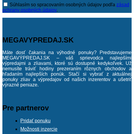
Súhlasím so spracovaním osobných údajov podľa
zásad
ochrany osobných údajov
.
MEGAVYPREDAJ.SK
Máte dosť čakania na výhodné ponuky? Predstavujeme
MEGAVÝPREDAJ.SK – váš sprievodca najlepšími
výpredajmi a zliavami, ktoré sú dostupné kedykoľvek. Už
nemusíte tráviť hodiny prezeraním rôznych obchodov a
hľadaním najlepších ponúk. Stačí si vybrať z aktuálnej
ponuky zliav a výpredajov od našich inzerentov a ušetriť
výrazné peniaze.
Pre partnerov
Pridať ponuku
Možnosti inzercie