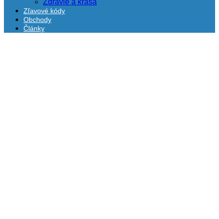
Zdravie a krása
Zľavové kódy
Obchody
Články