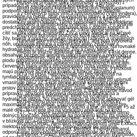
bezpečné prírodné látky (flavonoidy a glykozidy) z
prípadoch aj vážne zdravotné komplikácie. Aby sme
plodu pagaštanu konského (Aesculus hippocastanum)
podporili správnu funkciu žilového systému, je dôležité
a z červených listov viniča hroznorodého (Vitis vinifera),
pravidelne sa hýbať, dbať na vyváženú stravu a zabezpečiť
ktoré majú priaznivé účinky na kvalitu a funkcie
dostatočný príjem tekutín. Týmto spôsobom možno efektívne
žilového a lymfatického systému. Použitie: Pri výskyte
predchádzať problémom, udržiavať telo v dobrej kondícii a
ťažkostí vmasírujte gél 2 až 3-krát denne jemne
cítiť sa plní vitality. Priessnitz Žily a cievy Medical na kŕčové
krúživými pohybmi prstov do kože dolných končatín.
žily, bolesti a opuchy, uľavuje od pocitu ťažkých a unavených
Naneste také množstvo prípravku, aby bola vytvorená
nôh, upokojuje tŕpnuce a citlivé končatiny, zvláčňuje a
dostatočná lubrikačná a hydratačná vrstva. Na rovnaké
hydratuje kožu nôh. Priessnitz Žily a cievy Medical
miesto je možné aplikovať gél maximálne 4-krát denne.
obsahuje bezpečné prírodné látky (flavonoidy a glykozidy) z
Upozornenie: Nie je vhodné pre malé deti. Je určené
plodu pagaštanu konského (Aesculus hippocastanum) a z
iba na vonkajšiu aplikáciu na kožu dolných končatín.
červených listov viniča hroznorodého (Vitis vinifera), ktoré
Neaplikujte na poranenú kožu, na sliznice, v blízkosti
majú priaznivé účinky na kvalitu a funkcie žilového a
očí a na prsia. Nepoužívajte pri precitlivenosti na
lymfatického systému. Použitie: Pri výskyte ťažkostí
niektorú obsiahnutú zložku. Nepoužívajte po uplynutí
vmasírujte gél 2 až 3-krát denne jemne krúživými pohybmi
odporúčanej doby použiteľnosti. Spotrebujte do 6
prstov do kože dolných končatín. Naneste také množstvo
mesiacov od prvého otvorenia. Čítajte pozorne návod
prípravku, aby bola vytvorená dostatočná lubrikačná a
na použitie a informácie, ktoré sa vzťahujú k
hydratačná vrstva. Na rovnaké miesto je možné aplikovať gél
bezpečnému používaniu zdravotníckej pomôcky.
maximálne 4-krát denne. Upozornenie: Nie je vhodné pre
Skladovanie: Skladujte v suchu a tme, pri teplote +5 až
malé deti. Je určené iba na vonkajšiu aplikáciu na kožu
+27 °C, v dobre uzatvorenom obale. Skladujte mimo
dolných končatín. Neaplikujte na poranenú kožu, na sliznice,
dosahu malých detí! Zloženie: Aqua, Propylene Glycol,
v blízkosti očí a na prsia. Nepoužívajte pri precitlivenosti na
Alcohol Denat., Aesculus Hippocastanum Seed Extract,
niektorú obsiahnutú zložku. Nepoužívajte po uplynutí
Vitis Vinifera Leaf Extract, Menthol, Phenoxyethanol,
odporúčanej doby použiteľnosti. Spotrebujte do 6 mesiacov
Carbomer, Parfum, Methylparaben, Sodium Hydroxide,