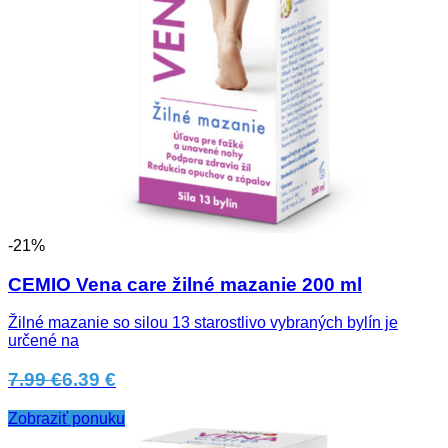
-21%
CEMIO Vena care žilné mazanie 200 ml
Žilné mazanie so silou 13 starostlivo vybraných bylín je
určené na
7.99 €
6.39 €
Zobraziť ponuku