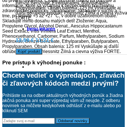
od prvého otvorenia. Čítajte pozorne návod na použitie a
Benzyl Benzoate, Ethylparaben, Butylparaben,
informácie, ktoré sa vzťahujú k bezpečnému používaniu
Propylparaben. Obsah balenia: 125 ml Vyskúšajte aj
zdravotníckej pomôcky. Skladovanie: Skladujte v suchu a
ďalší obľúbený produkt: Priessnitz Žilná a cievna výživ
tme, pri teplote +5 až +27 °C, v dobre uzatvorenom obale.
FORTE.
Skladujte mimo dosahu malých detí! Zloženie: Aqua,
Propylene Glycol, Alcohol Denat., Aesculus Hippocastanum
benu-lekaren
Seed Extract, Vitis Vinifera Leaf Extract, Menthol,
Phenoxyethanol, Carbomer, Parfum, Methylparaben, Sodium
12.59 €
11.21 €
Hydroxide, Benzyl Benzoate, Ethylparaben, Butylparaben,
Propylparaben. Obsah balenia: 125 ml Vyskúšajte aj ďalší
obľúbený produkt: Priessnitz Žilná a cievna výživa FORTE.
Kúpiť produkt
Pre prístup k výhodnej ponuke :
Chcete vedieť o výpredajoch, zľavách
či zľavových kódoch medzi prvými?
Prihláste sa na odber aktuálnych výhodných ponúk a žiadna
akčná ponuka ani super výpredaj vám už neujde. Z odberu
noviniek sa môžete kedykoľvek odhlásiť z e-mailu alebo po
kliknutí SEM