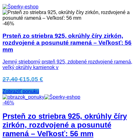
-46%
Prsteň zo striebra 925, okrúhly číry zirkón,
rozdvojené a posunuté ramená – Veľkosť: 56
mm
Jemný strieborný prsteň 925, zdobené rozdvojené ramená,
veľký okrúhly kamienok v
27.40 €
15.05 €
Zobraziť ponuku
-46%
Prsteň zo striebra 925, okrúhly číry
zirkón, rozdvojené a posunuté
ramená – Veľkosť: 56 mm