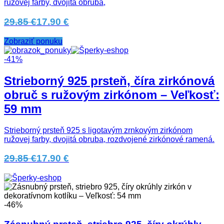
ružovej farby, dvojitá obruba,
29.85 €
17.90 €
Zobraziť ponuku
-41%
Strieborný 925 prsteň, číra zirkónová
obruč s ružovým zirkónom – Veľkosť:
59 mm
Strieborný prsteň 925 s ligotavým zrnkovým zirkónom
ružovej farby, dvojitá obruba, rozdvojené zirkónové ramená.
29.85 €
17.90 €
-46%