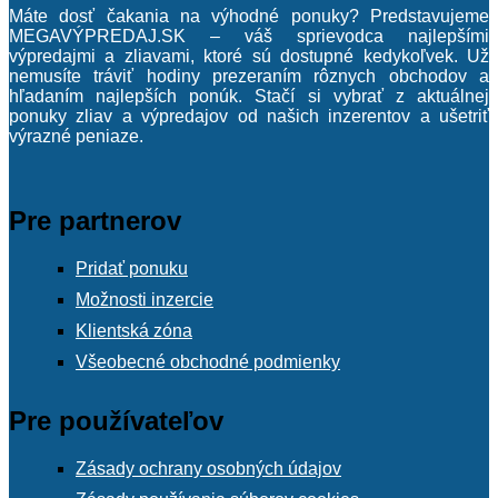
Máte dosť čakania na výhodné ponuky? Predstavujeme
MEGAVÝPREDAJ.SK – váš sprievodca najlepšími
výpredajmi a zliavami, ktoré sú dostupné kedykoľvek. Už
nemusíte tráviť hodiny prezeraním rôznych obchodov a
hľadaním najlepších ponúk. Stačí si vybrať z aktuálnej
ponuky zliav a výpredajov od našich inzerentov a ušetriť
výrazné peniaze.
Pre partnerov
Pridať ponuku
Možnosti inzercie
Klientská zóna
Všeobecné obchodné podmienky
Pre používateľov
Zásady ochrany osobných údajov