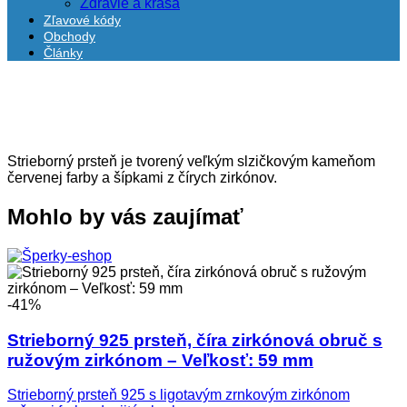
Zdravie a krása
Zľavové kódy
Obchody
Články
Strieborný prsteň je tvorený veľkým slzičkovým kameňom
červenej farby a šípkami z čírych zirkónov.
Mohlo by vás zaujímať
-41%
Strieborný 925 prsteň, číra zirkónová obruč s
ružovým zirkónom – Veľkosť: 59 mm
Strieborný prsteň 925 s ligotavým zrnkovým zirkónom