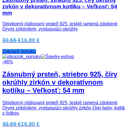
Zásnubný prsteň, striebro 925, číry okrúhly
zirkón v dekoratívnom kotlíku – Veľkosť: 54
mm
Strieborný ródiovaný prsteň 925, lesklé ramená zdobené
čírymi zirkónikmi, vystupujúci okrúhly
30.55 €
16.80 €
Zobraziť ponuku
-46%
Zásnubný prsteň, striebro 925, číry
okrúhly zirkón v dekoratívnom
kotlíku – Veľkosť: 54 mm
Strieborný ródiovaný prsteň 925, lesklé ramená zdobené
čírymi zirkónikmi, vystupujúci okrúhly zirkón čírej farby, kotlík
z lístkov.
30.55 €
16.80 €