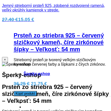
Jemný strieborný prsteň 925, zdobené rozdvojené ramená,
veľký okrúhly kamienok v strede.
27.40 €
15.05 €
Prsteň zo striebra 925 – červený
slzičkový kameň, číre zirkónové
šípky – Veľkosť: 54 mm
Strieborný prsteň je tvorený veľkým slzičkovým
×
kameňom červenej farby a šípkami z čírych zirkónov.
Šperky-eshop
Šperky-eshop
36.25 €
21.75 €
Prsteň zo striebra 925 – červený
slzičkový kameň, číre zirkónové šípky
Kúpiť produkt
– Veľkosť: 54 mm