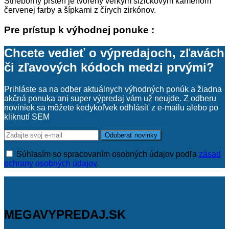
Strieborný prsteň je tvorený veľkým slzičkovým kameňom
červenej farby a šípkami z čírych zirkónov.
Pre prístup k výhodnej ponuke :
Chcete vedieť o výpredajoch, zľavách
či zľavových kódoch medzi prvými?
Prihláste sa na odber aktuálnych výhodných ponúk a žiadna
akčná ponuka ani super výpredaj vám už neujde. Z odberu
noviniek sa môžete kedykoľvek odhlásiť z e-mailu alebo po
kliknutí SEM
Súhlasím so spracovaním osobných údajov podľa
zásad
ochrany osobných údajov
.
MEGAVYPREDAJ.SK