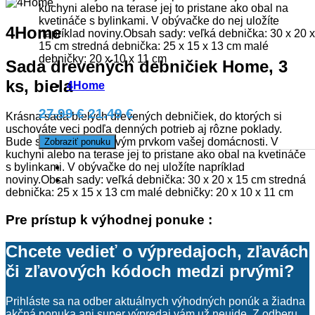
kuchyni alebo na terase jej to pristane ako obal na
kvetináče s bylinkami. V obývačke do nej uložíte
4Home
napríklad noviny.Obsah sady: veľká debnička: 30 x 20 x
15 cm stredná debnička: 25 x 15 x 13 cm malé
debničky: 20 x 10 x 11 cm
Sada drevených debničiek Home, 3
ks, biela
4Home
27.99 €
21.49 €
Krásna sada bielych drevených debničiek, do ktorých si
uschováte veci podľa denných potrieb aj rôzne poklady.
Bude skvelým dizajnovým prvkom vašej domácnosti. V
Zobraziť ponuku
kuchyni alebo na terase jej to pristane ako obal na kvetináče
s bylinkami. V obývačke do nej uložíte napríklad
noviny.Obsah sady: veľká debnička: 30 x 20 x 15 cm stredná
debnička: 25 x 15 x 13 cm malé debničky: 20 x 10 x 11 cm
Pre prístup k výhodnej ponuke :
Chcete vedieť o výpredajoch, zľavách
či zľavových kódoch medzi prvými?
Prihláste sa na odber aktuálnych výhodných ponúk a žiadna
akčná ponuka ani super výpredaj vám už neujde. Z odberu