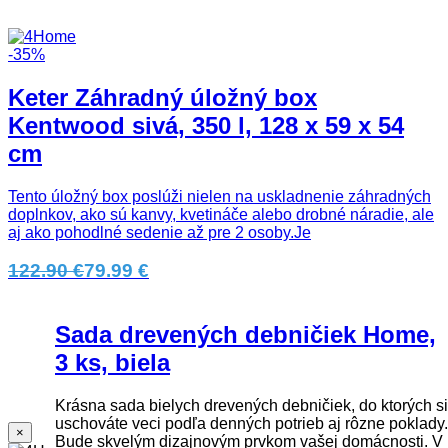
-35%
Keter Záhradný úložný box
Kentwood sivá, 350 l, 128 x 59 x 54
cm
Tento úložný box poslúži nielen na uskladnenie záhradných
doplnkov, ako sú kanvy, kvetináče alebo drobné náradie, ale
aj ako pohodlné sedenie až pre 2 osoby.Je
122.90 €
79.99 €
Sada drevených debničiek Home,
3 ks, biela
Krásna sada bielych drevených debničiek, do ktorých si
uschováte veci podľa denných potrieb aj rôzne poklady.
×
Bude skvelým dizajnovým prvkom vašej domácnosti. V