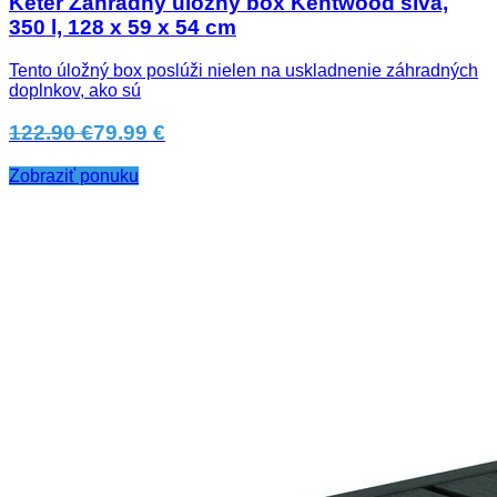
Keter Záhradný úložný box Kentwood sivá,
350 l, 128 x 59 x 54 cm
Tento úložný box poslúži nielen na uskladnenie záhradných
doplnkov, ako sú
122.90 €
79.99 €
Zobraziť ponuku