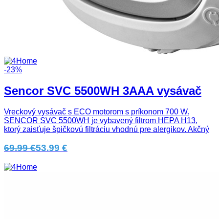
-23%
Sencor SVC 5500WH 3AAA vysávač
Vreckový vysávač s ECO motorom s príkonom 700 W.
SENCOR SVC 5500WH je vybavený filtrom HEPA H13,
ktorý zaisťuje špičkovú filtráciu vhodnú pre alergikov. Akčný
69.99 €
53.99 €