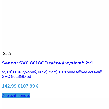
-25%
Sencor SVC 8618GD tyčový vysávač 2v1
Vyskúšajte výkonný, ľahký, tichý a stabilný tyčový vysávač
SVC 8618GD od
142.99 €
107.99 €
Zobraziť ponuku