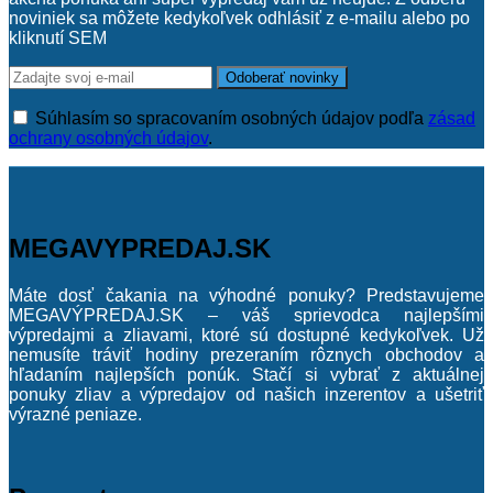
noviniek sa môžete kedykoľvek odhlásiť z e-mailu alebo po
kliknutí SEM
Súhlasím so spracovaním osobných údajov podľa
zásad
ochrany osobných údajov
.
MEGAVYPREDAJ.SK
Máte dosť čakania na výhodné ponuky? Predstavujeme
MEGAVÝPREDAJ.SK – váš sprievodca najlepšími
výpredajmi a zliavami, ktoré sú dostupné kedykoľvek. Už
nemusíte tráviť hodiny prezeraním rôznych obchodov a
hľadaním najlepších ponúk. Stačí si vybrať z aktuálnej
ponuky zliav a výpredajov od našich inzerentov a ušetriť
výrazné peniaze.