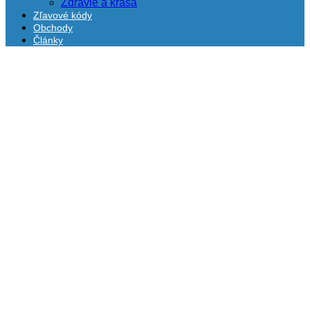
Zdravie a krása
Zľavové kódy
Obchody
Články