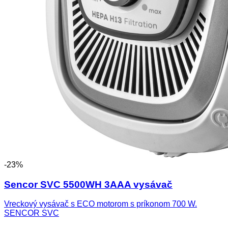
-23%
Sencor SVC 5500WH 3AAA vysávač
Vreckový vysávač s ECO motorom s príkonom 700 W.
SENCOR SVC