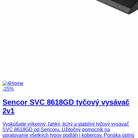
-25%
Sencor SVC 8618GD tyčový vysávač
2v1
Vyskúšajte výkonný, ľahký, tichý a stabilný tyčový vysávač
SVC 8618GD od Sencoru. Užitočný pomocník na
upratovanie všetkých typov podláh i kobercov. Ponúka úplnú