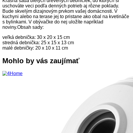
Krásna sada bielych drevených debničiek, do ktorých si
uschováte veci podľa denných potrieb aj rôzne poklady.
Bude skvelým dizajnovým prvkom vašej domácnosti. V
kuchyni alebo na terase jej to pristane ako obal na kvetináče
s bylinkami. V obývačke do nej uložíte napríklad
noviny.Obsah sady:
veľká debnička: 30 x 20 x 15 cm
stredná debnička: 25 x 15 x 13 cm
malé debničky: 20 x 10 x 11 cm
Mohlo by vás zaujímať