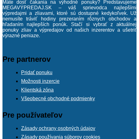
Máte dosť čakania na výhodné ponuky? Predstavujeme
MEGAVÝPREDAJ.SK – váš sprievodca najlepšími
výpredajmi a zliavami, ktoré sú dostupné kedykoľvek. Už
nemusíte tráviť hodiny prezeraním rôznych obchodov a
hľadaním najlepších ponúk. Stačí si vybrať z aktuálnej
ponuky zliav a výpredajov od našich inzerentov a ušetriť
výrazné peniaze.
Pre partnerov
Pridať ponuku
Možnosti inzercie
Klientská zóna
Všeobecné obchodné podmienky
Pre používateľov
Zásady ochrany osobných údajov
Zásady používania súborov cookies