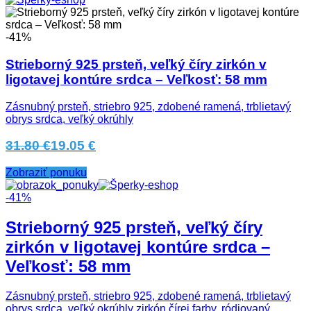
-41%
Strieborný 925 prsteň, veľký číry zirkón v
ligotavej kontúre srdca – Veľkosť: 58 mm
Zásnubný prsteň, striebro 925, zdobené ramená, trblietavý
obrys srdca, veľký okrúhly
31.80 €
19.05 €
Zobraziť ponuku
-41%
Strieborný 925 prsteň, veľký číry
zirkón v ligotavej kontúre srdca –
Veľkosť: 58 mm
Zásnubný prsteň, striebro 925, zdobené ramená, trblietavý
obrys srdca, veľký okrúhly zirkón čírej farby, ródiovaný