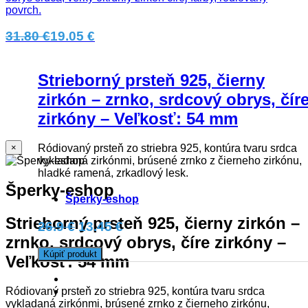
povrch.
31.80 €
19.05 €
Strieborný prsteň 925, čierny
zirkón – zrnko, srdcový obrys, čír
zirkóny – Veľkosť: 54 mm
Ródiovaný prsteň zo striebra 925, kontúra tvaru srdca
×
vykladaná zirkónmi, brúsené zrnko z čierneho zirkónu,
hladké ramená, zrkadlový lesk.
Šperky-eshop
Šperky-eshop
Strieborný prsteň 925, čierny zirkón –
26.9 €
13.45 €
zrnko, srdcový obrys, číre zirkóny –
Kúpiť produkt
Veľkosť: 54 mm
Ródiovaný prsteň zo striebra 925, kontúra tvaru srdca
vykladaná zirkónmi, brúsené zrnko z čierneho zirkónu,