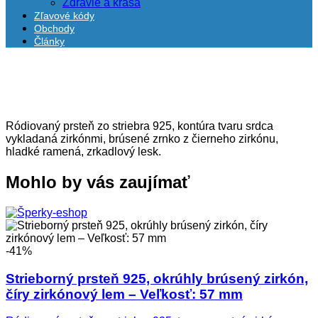
Zdravie a krása
Zľavové kódy
Obchody
Články
Ródiovaný prsteň zo striebra 925, kontúra tvaru srdca
vykladaná zirkónmi, brúsené zrnko z čierneho zirkónu,
hladké ramená, zrkadlový lesk.
Mohlo by vás zaujímať
-41%
Strieborný prsteň 925, okrúhly brúsený zirkón,
číry zirkónový lem – Veľkosť: 57 mm