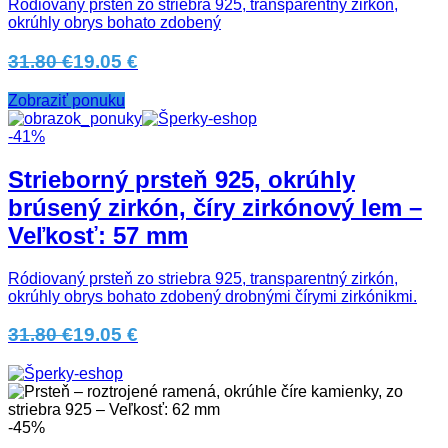
Ródiovaný prsteň zo striebra 925, transparentný zirkón,
okrúhly obrys bohato zdobený
31.80 €
19.05 €
Zobraziť ponuku
-41%
Strieborný prsteň 925, okrúhly
brúsený zirkón, číry zirkónový lem –
Veľkosť: 57 mm
Ródiovaný prsteň zo striebra 925, transparentný zirkón,
okrúhly obrys bohato zdobený drobnými čírymi zirkónikmi.
31.80 €
19.05 €
-45%