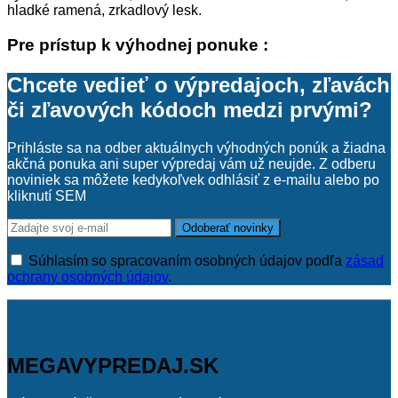
hladké ramená, zrkadlový lesk.
Pre prístup k výhodnej ponuke :
Chcete vedieť o výpredajoch, zľavách
či zľavových kódoch medzi prvými?
Prihláste sa na odber aktuálnych výhodných ponúk a žiadna
akčná ponuka ani super výpredaj vám už neujde. Z odberu
noviniek sa môžete kedykoľvek odhlásiť z e-mailu alebo po
kliknutí SEM
Súhlasím so spracovaním osobných údajov podľa
zásad
ochrany osobných údajov
.
MEGAVYPREDAJ.SK