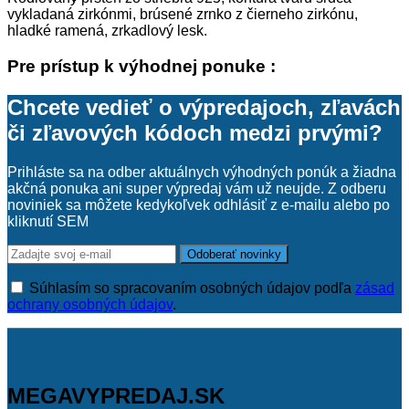
vykladaná zirkónmi, brúsené zrnko z čierneho zirkónu,
hladké ramená, zrkadlový lesk.
Pre prístup k výhodnej ponuke :
Chcete vedieť o výpredajoch, zľavách
či zľavových kódoch medzi prvými?
Prihláste sa na odber aktuálnych výhodných ponúk a žiadna
akčná ponuka ani super výpredaj vám už neujde. Z odberu
noviniek sa môžete kedykoľvek odhlásiť z e-mailu alebo po
kliknutí SEM
Súhlasím so spracovaním osobných údajov podľa
zásad
ochrany osobných údajov
.
MEGAVYPREDAJ.SK