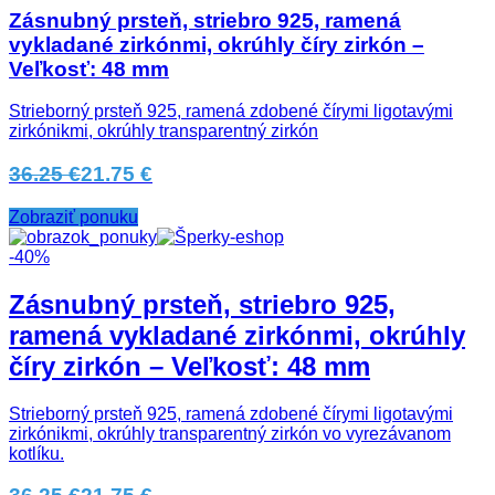
Zásnubný prsteň, striebro 925, ramená
vykladané zirkónmi, okrúhly číry zirkón –
Veľkosť: 48 mm
Strieborný prsteň 925, ramená zdobené čírymi ligotavými
zirkónikmi, okrúhly transparentný zirkón
36.25 €
21.75 €
Zobraziť ponuku
-40%
Zásnubný prsteň, striebro 925,
ramená vykladané zirkónmi, okrúhly
číry zirkón – Veľkosť: 48 mm
Strieborný prsteň 925, ramená zdobené čírymi ligotavými
zirkónikmi, okrúhly transparentný zirkón vo vyrezávanom
kotlíku.