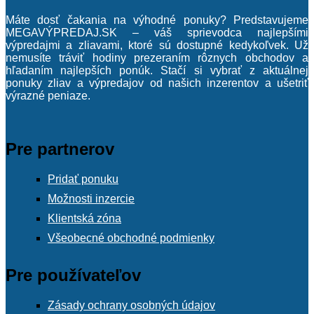
Máte dosť čakania na výhodné ponuky? Predstavujeme
MEGAVÝPREDAJ.SK – váš sprievodca najlepšími
výpredajmi a zliavami, ktoré sú dostupné kedykoľvek. Už
nemusíte tráviť hodiny prezeraním rôznych obchodov a
hľadaním najlepších ponúk. Stačí si vybrať z aktuálnej
ponuky zliav a výpredajov od našich inzerentov a ušetriť
výrazné peniaze.
Pre partnerov
Pridať ponuku
Možnosti inzercie
Klientská zóna
Všeobecné obchodné podmienky
Pre používateľov
Zásady ochrany osobných údajov