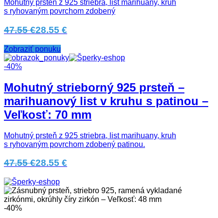
Mohutný prsteň z 925 striebra, list marihuany, kruh
s ryhovaným povrchom zdobený
47.55 €
28.55 €
Zobraziť ponuku
-40%
Mohutný strieborný 925 prsteň –
marihuanový list v kruhu s patinou –
Veľkosť: 70 mm
Mohutný prsteň z 925 striebra, list marihuany, kruh
s ryhovaným povrchom zdobený patinou.
47.55 €
28.55 €
-40%