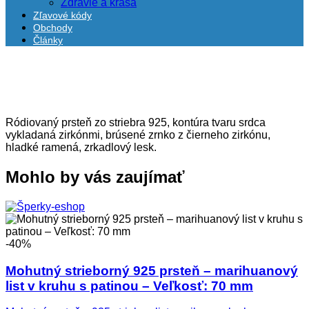
Zdravie a krása
Zľavové kódy
Obchody
Články
Ródiovaný prsteň zo striebra 925, kontúra tvaru srdca
vykladaná zirkónmi, brúsené zrnko z čierneho zirkónu,
hladké ramená, zrkadlový lesk.
Mohlo by vás zaujímať
-40%
Mohutný strieborný 925 prsteň – marihuanový
list v kruhu s patinou – Veľkosť: 70 mm