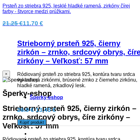
Prsteň zo striebra 925, lesklé hladké ramená, zirkóny čírej
farby - štvorce medzi prúžkami.
21.25 €
11.70 €
Strieborný prsteň 925, čierny
zirkón – zrnko, srdcový obrys, čír
zirkóny – Veľkosť: 57 mm
Ródiovaný prsteň zo striebra 925, kontúra tvaru srdca
×
vykladaná zirkónmi, brúsené zrnko z čierneho zirkónu,
hladké ramená, zrkadlový lesk.
Šperky-eshop
Šperky-eshop
Strieborný prsteň 925, čierny zirkón –
26.9 €
13.45 €
zrnko, srdcový obrys, číre zirkóny –
Kúpiť produkt
Veľkosť: 57 mm
Ródiovaný prsteň zo striebra 925, kontúra tvaru srdca