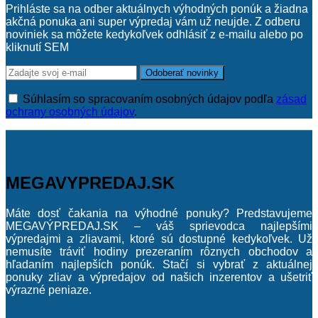
Prihláste sa na odber aktuálnych výhodných ponúk a žiadna
akčná ponuka ani super výpredaj vám už neujde. Z odberu
noviniek sa môžete kedykoľvek odhlásiť z e-mailu alebo po
kliknutí SEM
Súhlasím so spracovaním osobných údajov podľa
zásad
ochrany osobných údajov
.
MEGAVYPREDAJ.SK
Máte dosť čakania na výhodné ponuky? Predstavujeme
MEGAVÝPREDAJ.SK – váš sprievodca najlepšími
výpredajmi a zliavami, ktoré sú dostupné kedykoľvek. Už
nemusíte tráviť hodiny prezeraním rôznych obchodov a
hľadaním najlepších ponúk. Stačí si vybrať z aktuálnej
ponuky zliav a výpredajov od našich inzerentov a ušetriť
výrazné peniaze.