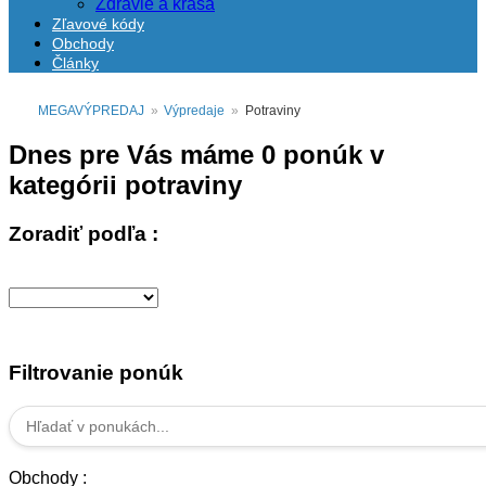
Zdravie a krása
Zľavové kódy
Obchody
Články
MEGAVÝPREDAJ
»
Výpredaje
»
Potraviny
Dnes pre Vás máme
0
ponúk v
kategórii
potraviny
Zoradiť podľa :
Filtrovanie ponúk
Obchody :