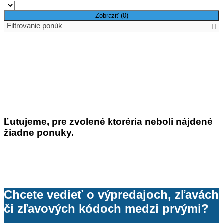
Zobraziť (
0
)
Filtrovanie ponúk
Obchody :
Zobraziť (
0
)
Ľutujeme, pre zvolené ktoréria neboli nájdené
žiadne ponuky.
Chcete vedieť o výpredajoch, zľavách
či zľavových kódoch medzi prvými?