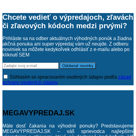
Viac
Chcete vedieť o výpredajoch, zľavách
Značka produktu
či zľavových kódoch medzi prvými?
Viac
Prihláste sa na odber aktuálnych výhodných ponúk a žiadna
Obchody :
akčná ponuka ani super výpredaj vám už neujde. Z odberu
noviniek sa môžete kedykoľvek odhlásiť z e-mailu alebo po
Zobraziť (
0
)
kliknutí SEM
Súhlasím so spracovaním osobných údajov podľa
zásad
ochrany osobných údajov
.
MEGAVYPREDAJ.SK
Máte dosť čakania na výhodné ponuky? Predstavujeme
MEGAVÝPREDAJ.SK – váš sprievodca najlepšími