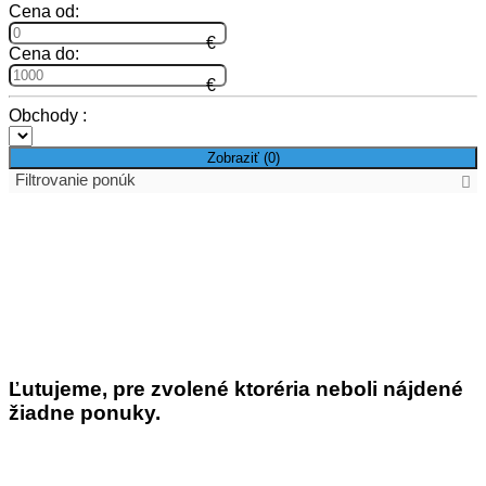
Cena od:
Cena do:
Obchody :
Zobraziť (
0
)
Filtrovanie ponúk
Skupiny produktov
Viac
Cena
Cena od:
Ľutujeme, pre zvolené ktoréria neboli nájdené
žiadne ponuky.
Cena do:
Farba produktu