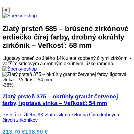
×
Zlatý prsteň 585 – brúsené zirkónové
srdiečko čírej farby, drobný okrúhly
zirkónik – Veľkosť: 58 mm
Ligotavý prsteň zo žltého 14K zlata zdobený čírymi zirkónmi -
väčším srdcovým a drobným okrúhlym, úzke ramená.
-36%
Zlatý prsteň 375 – okrúhly granát červenej
farby, ligotavá vlnka – Veľkosť: 54 mm
Prsteň zo žltého 9K zlata, šikmá zvlnená línia drobných
čírych zirkónikov,
213.70 €
138.90 €