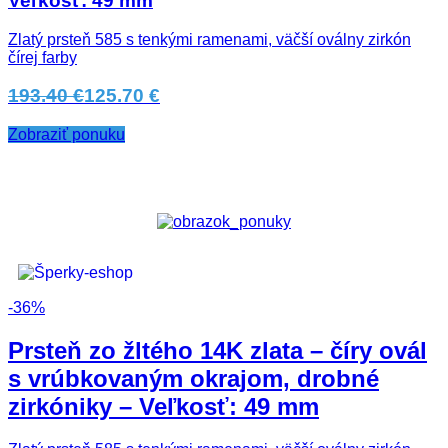
Veľkosť: 49 mm
Zlatý prsteň 585 s tenkými ramenami, väčší oválny zirkón
čírej farby
193.40 €
125.70 €
Zobraziť ponuku
-36%
Prsteň zo žltého 14K zlata – číry ovál
s vrúbkovaným okrajom, drobné
zirkóniky – Veľkosť: 49 mm