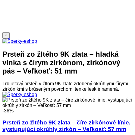
×
Prsteň zo žltého 9K zlata – hladká
vlnka s čírym zirkónom, zirkónový
pás – Veľkosť: 51 mm
Trblietavý prsteň v žltom 9K zlate zdobený okrúhlymi čírymi
zirkónikmi s brúseným povrchom, tenké lesklé ramená.
-36%
Prsteň zo žltého 9K zlata – číre zirkónové línie,
vystupujúci okrúhly zirkón – Veľkosť: 57 mm