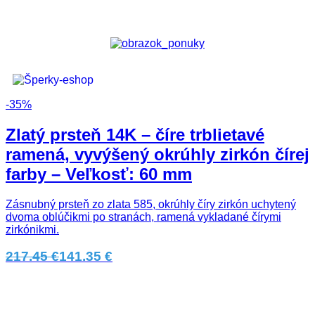
-35%
Zlatý prsteň 14K – číre trblietavé
ramená, vyvýšený okrúhly zirkón čírej
farby – Veľkosť: 60 mm
Zásnubný prsteň zo zlata 585, okrúhly číry zirkón uchytený
dvoma oblúčikmi po stranách, ramená vykladané čírymi
zirkónikmi.
217.45 €
141.35 €