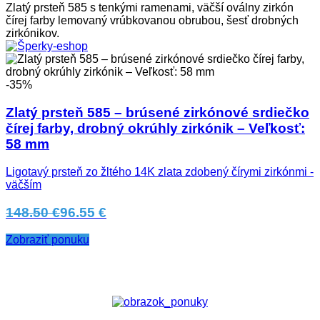
Zlatý prsteň 585 s tenkými ramenami, väčší oválny zirkón
čírej farby lemovaný vrúbkovanou obrubou, šesť drobných
zirkónikov.
-35%
Zlatý prsteň 585 – brúsené zirkónové srdiečko
čírej farby, drobný okrúhly zirkónik – Veľkosť:
58 mm
Ligotavý prsteň zo žltého 14K zlata zdobený čírymi zirkónmi -
väčším
148.50 €
96.55 €
Zobraziť ponuku