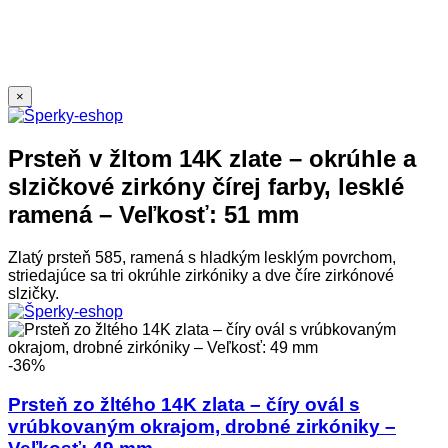
×
Prsteň v žltom 14K zlate – okrúhle a
slzičkové zirkóny čírej farby, lesklé
ramená – Veľkosť: 51 mm
Zlatý prsteň 585, ramená s hladkým lesklým povrchom,
striedajúce sa tri okrúhle zirkóniky a dve číre zirkónové
slzičky.
-36%
Prsteň zo žltého 14K zlata – číry ovál s
vrúbkovaným okrajom, drobné zirkóniky –