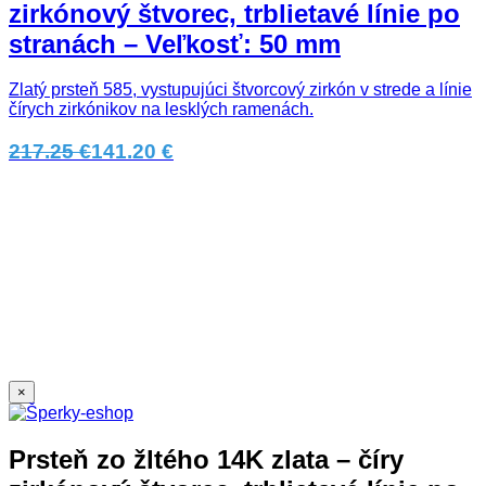
zirkónový štvorec, trblietavé línie po
stranách – Veľkosť: 50 mm
Zlatý prsteň 585, vystupujúci štvorcový zirkón v strede a línie
čírych zirkónikov na lesklých ramenách.
217.25 €
141.20 €
×
Prsteň zo žltého 14K zlata – číry