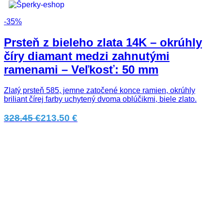
-35%
Prsteň z bieleho zlata 14K – okrúhly
číry diamant medzi zahnutými
ramenami – Veľkosť: 50 mm
Zlatý prsteň 585, jemne zatočené konce ramien, okrúhly
briliant čírej farby uchytený dvoma oblúčikmi, biele zlato.
328.45 €
213.50 €