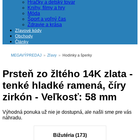
Hračky a detský tovar
Knihy, filmy a hry
Móda
Šport a voľný čas
Zdravie a krása
Zľavové kódy
Obchody
Články
MEGAVÝPREDAJ
»
Zľavy
»
Hodinky a šperky
Prsteň zo žltého 14K zlata -
tenké hladké ramená, číry
zirkón - Veľkosť: 58 mm
Výhodná ponuka už nie je dostupná, ale našli sme pre vás
náhradu.
Bižutéria (173)