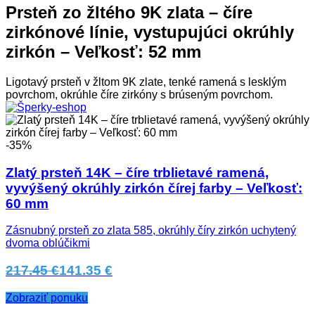
Prsteň zo žltého 9K zlata – číre
zirkónové línie, vystupujúci okrúhly
zirkón – Veľkosť: 52 mm
Ligotavý prsteň v žltom 9K zlate, tenké ramená s lesklým
povrchom, okrúhle číre zirkóny s brúseným povrchom.
-35%
Zlatý prsteň 14K – číre trblietavé ramená,
vyvýšený okrúhly zirkón čírej farby – Veľkosť:
60 mm
Zásnubný prsteň zo zlata 585, okrúhly číry zirkón uchytený
dvoma oblúčikmi
217.45 €
141.35 €
Zobraziť ponuku