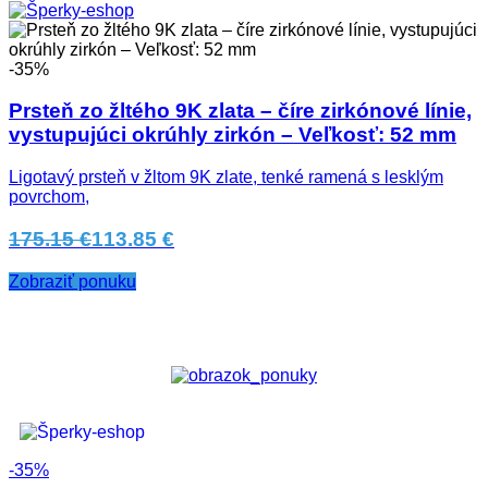
-35%
Prsteň zo žltého 9K zlata – číre zirkónové línie,
vystupujúci okrúhly zirkón – Veľkosť: 52 mm
Ligotavý prsteň v žltom 9K zlate, tenké ramená s lesklým
povrchom,
175.15 €
113.85 €
Zobraziť ponuku
-35%