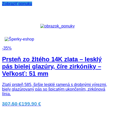
Zobraziť ponuku
-35%
Prsteň zo žltého 14K zlata – lesklý
pás bielej glazúry, číre zirkóniky –
Veľkosť: 51 mm
Zlatý prsteň 585, širšie lesklé ramená s drobnými výrezmi,
biely glazúrovaný pás so špicatým ukončením, zirkónová
línia.
307.50 €
199.90 €