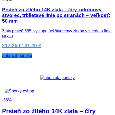
Prsteň zo žltého 14K zlata – číry zirkónový
štvorec, trblietavé línie po stranách – Veľkosť:
50 mm
Zlatý prsteň 585, vystupujúci štvorcový zirkón v strede a línie
čírych
217.25 €
141.20 €
Zobraziť ponuku
-36%
Prsteň zo žltého 14K zlata – číry