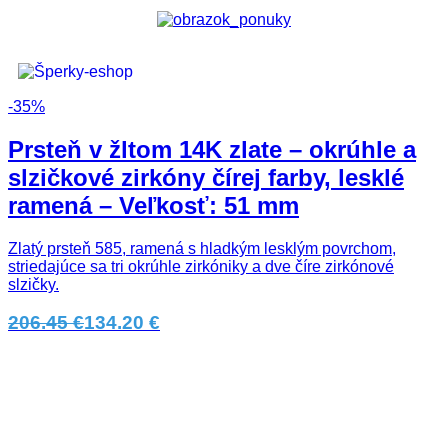
-35%
Prsteň v žltom 14K zlate – okrúhle a
slzičkové zirkóny čírej farby, lesklé
ramená – Veľkosť: 51 mm
Zlatý prsteň 585, ramená s hladkým lesklým povrchom,
striedajúce sa tri okrúhle zirkóniky a dve číre zirkónové
slzičky.
206.45 €
134.20 €