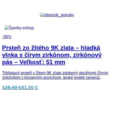
Cena
Cena od:
Cena do:
Farba produktu
-36%
Viac
Prsteň zo žltého 9K zlata – hladká
Značka produktu
vlnka s čírym zirkónom, zirkónový
Viac
pás – Veľkosť: 51 mm
Obchody :
Trblietavý prsteň v žltom 9K zlate zdobený okrúhlymi čírymi
zirkónikmi s brúseným povrchom, tenké lesklé ramená.
Zobraziť (
2164
)
125.40 €
81.50 €