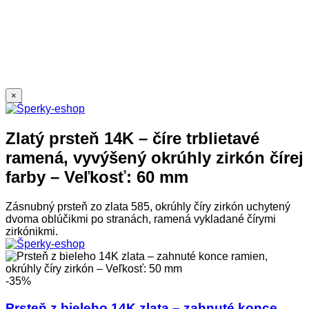
×
Zlatý prsteň 14K – číre trblietavé
ramená, vyvýšený okrúhly zirkón čírej
farby – Veľkosť: 60 mm
Zásnubný prsteň zo zlata 585, okrúhly číry zirkón uchytený
dvoma oblúčikmi po stranách, ramená vykladané čírymi
zirkónikmi.
-35%
Prsteň z bieleho 14K zlata – zahnuté konce