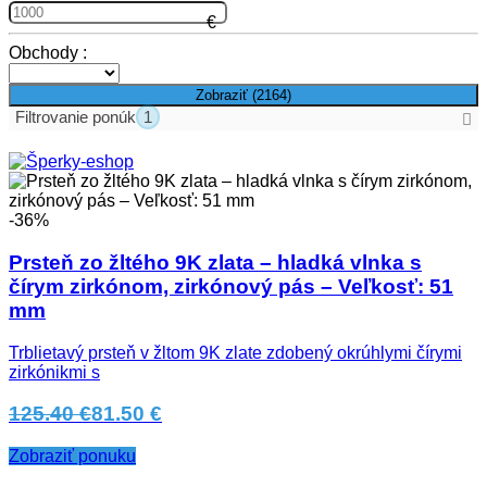
Obchody :
Zobraziť (
2164
)
Filtrovanie ponúk
1
Aktívne filtre
-36%
Zrušiť všetky filtre
Skupiny produktov
Prsteň zo žltého 9K zlata – hladká vlnka s
Zlaté prstene
čírym zirkónom, zirkónový pás – Veľkosť: 51
Skupiny produktov
mm
Náramky
(1)
Náušnice
(4)
Trblietavý prsteň v žltom 9K zlate zdobený okrúhlymi čírymi
zirkónikmi s
Prstene
(168)
Strieborné náhrdelníky
(139)
125.40 €
81.50 €
Strieborné náramky
(28)
Zobraziť ponuku
Viac