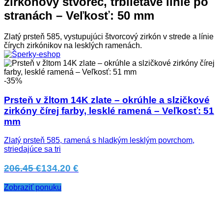
zirkónový štvorec, trblietavé línie po
stranách – Veľkosť: 50 mm
Zlatý prsteň 585, vystupujúci štvorcový zirkón v strede a línie
čírych zirkónikov na lesklých ramenách.
-35%
Prsteň v žltom 14K zlate – okrúhle a slzičkové
zirkóny čírej farby, lesklé ramená – Veľkosť: 51
mm
Zlatý prsteň 585, ramená s hladkým lesklým povrchom,
striedajúce sa tri
206.45 €
134.20 €
Zobraziť ponuku