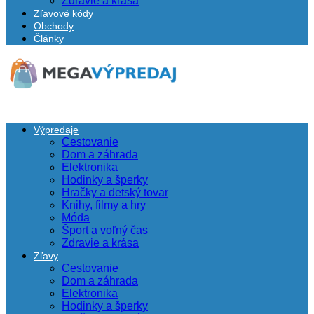
Zdravie a krása
Zľavové kódy
Obchody
Články
Výpredaje
Cestovanie
Dom a záhrada
Elektronika
Hodinky a šperky
Hračky a detský tovar
Knihy, filmy a hry
Móda
Šport a voľný čas
Zdravie a krása
Zľavy
Cestovanie
Dom a záhrada
Elektronika
Hodinky a šperky