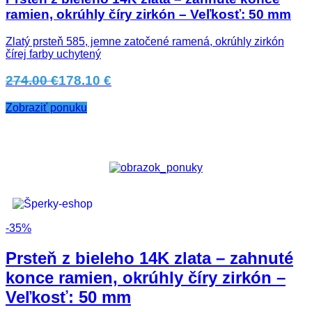
ramien, okrúhly číry zirkón – Veľkosť: 50 mm
Zlatý prsteň 585, jemne zatočené ramená, okrúhly zirkón
čírej farby uchytený
274.00 €
178.10 €
Zobraziť ponuku
-35%
Prsteň z bieleho 14K zlata – zahnuté
konce ramien, okrúhly číry zirkón –
Veľkosť: 50 mm