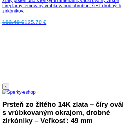
Zlatý prsteň 585 s tenkými ramenami, väčší oválny zirkón
čírej farby lemovaný vrúbkovanou obrubou, šesť drobných
zirkónikov.
193.40 €
125.70 €
×
Prsteň zo žltého 14K zlata – číry ovál
s vrúbkovaným okrajom, drobné
zirkóniky – Veľkosť: 49 mm