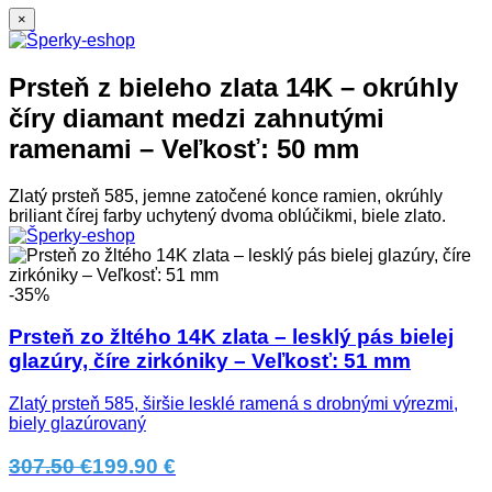
×
Prsteň z bieleho zlata 14K – okrúhly
číry diamant medzi zahnutými
ramenami – Veľkosť: 50 mm
Zlatý prsteň 585, jemne zatočené konce ramien, okrúhly
briliant čírej farby uchytený dvoma oblúčikmi, biele zlato.
-35%
Prsteň zo žltého 14K zlata – lesklý pás bielej
glazúry, číre zirkóniky – Veľkosť: 51 mm
Zlatý prsteň 585, širšie lesklé ramená s drobnými výrezmi,
biely glazúrovaný
307.50 €
199.90 €