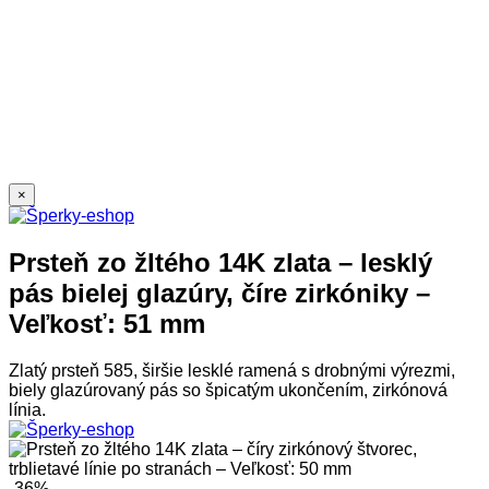
×
Prsteň zo žltého 14K zlata – lesklý
pás bielej glazúry, číre zirkóniky –
Veľkosť: 51 mm
Zlatý prsteň 585, širšie lesklé ramená s drobnými výrezmi,
biely glazúrovaný pás so špicatým ukončením, zirkónová
línia.
-36%