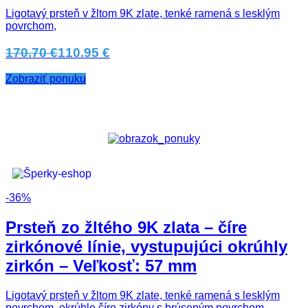
Ligotavý prsteň v žltom 9K zlate, tenké ramená s lesklým
povrchom,
170.70 €
110.95 €
Zobraziť ponuku
-36%
Prsteň zo žltého 9K zlata – číre
zirkónové línie, vystupujúci okrúhly
zirkón – Veľkosť: 57 mm
Ligotavý prsteň v žltom 9K zlate, tenké ramená s lesklým
povrchom, okrúhle číre zirkóny s brúseným povrchom.