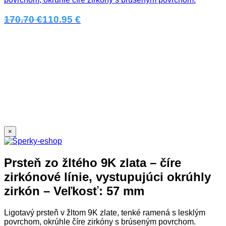
170.70 €
110.95 €
×
Prsteň zo žltého 9K zlata – číre
zirkónové línie, vystupujúci okrúhly
zirkón – Veľkosť: 57 mm
Ligotavý prsteň v žltom 9K zlate, tenké ramená s lesklým
povrchom, okrúhle číre zirkóny s brúseným povrchom.