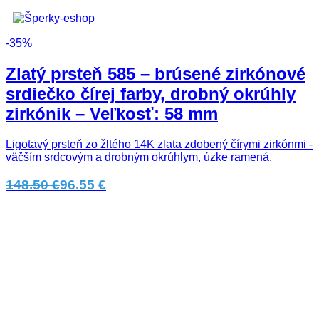
-35%
Zlatý prsteň 585 – brúsené zirkónové
srdiečko čírej farby, drobný okrúhly
zirkónik – Veľkosť: 58 mm
Ligotavý prsteň zo žltého 14K zlata zdobený čírymi zirkónmi -
väčším srdcovým a drobným okrúhlym, úzke ramená.
148.50 €
96.55 €