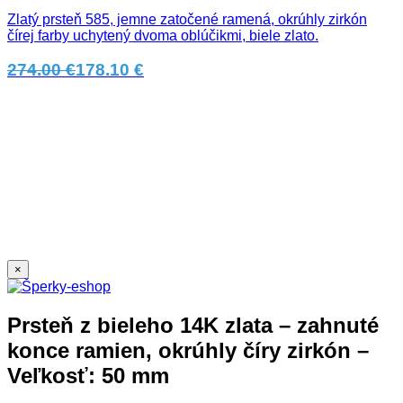
Zlatý prsteň 585, jemne zatočené ramená, okrúhly zirkón
čírej farby uchytený dvoma oblúčikmi, biele zlato.
274.00 €
178.10 €
×
Prsteň z bieleho 14K zlata – zahnuté
konce ramien, okrúhly číry zirkón –
Veľkosť: 50 mm