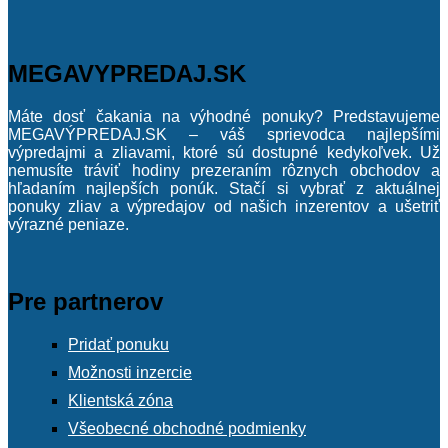
BIOMEDICA
(4)
Viac
MEGAVYPREDAJ.SK
Obchody :
Máte dosť čakania na výhodné ponuky? Predstavujeme
Zobraziť (
0
)
MEGAVÝPREDAJ.SK – váš sprievodca najlepšími
výpredajmi a zliavami, ktoré sú dostupné kedykoľvek. Už
nemusíte tráviť hodiny prezeraním rôznych obchodov a
hľadaním najlepších ponúk. Stačí si vybrať z aktuálnej
ponuky zliav a výpredajov od našich inzerentov a ušetriť
výrazné peniaze.
Pre partnerov
Pridať ponuku
Možnosti inzercie
Klientská zóna
Všeobecné obchodné podmienky