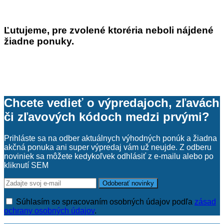
Antioxidanty
(1)
Ashwagandha
(1)
Ľutujeme, pre zvolené ktoréria neboli nájdené
B-komplex
(1)
žiadne ponuky.
Betakarotén
(2)
Chlorella
(1)
Viac
Cena
Chcete vedieť o výpredajoch, zľavách
Cena od:
či zľavových kódoch medzi prvými?
Cena do:
Prihláste sa na odber aktuálnych výhodných ponúk a žiadna
akčná ponuka ani super výpredaj vám už neujde. Z odberu
Farba produktu
noviniek sa môžete kedykoľvek odhlásiť z e-mailu alebo po
kliknutí SEM
Viac
Značka produktu
Adelle Davis
(2)
Súhlasím so spracovaním osobných údajov podľa
zásad
Allnature
(7)
ochrany osobných údajov
.
Audispray
(1)