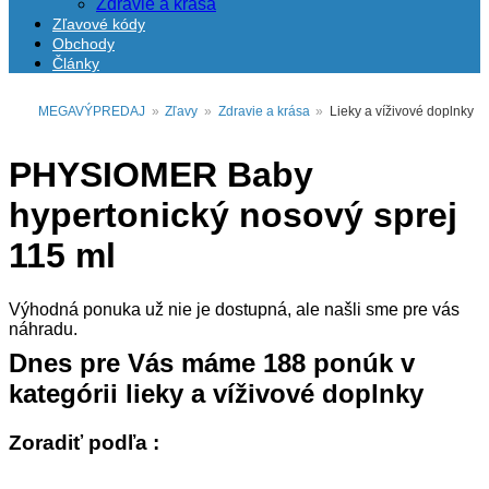
Zdravie a krása
Zľavové kódy
Obchody
Články
MEGAVÝPREDAJ
»
Zľavy
»
Zdravie a krása
»
Lieky a víživové doplnky
PHYSIOMER Baby
hypertonický nosový sprej
115 ml
Výhodná ponuka už nie je dostupná, ale našli sme pre vás
náhradu.
Dnes pre Vás máme
188
ponúk v
kategórii
lieky a víživové doplnky
Zoradiť podľa :