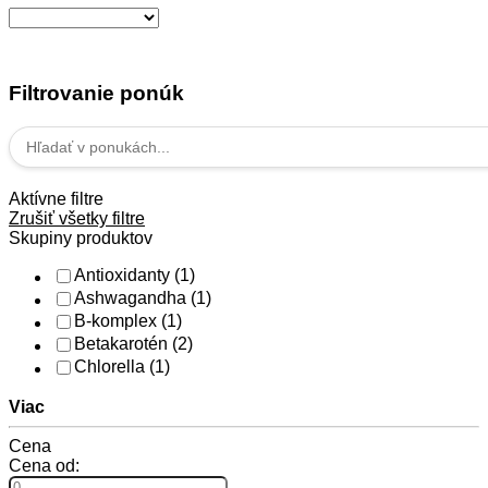
Filtrovanie ponúk
Aktívne filtre
Zrušiť všetky filtre
Skupiny produktov
Antioxidanty
(1)
Ashwagandha
(1)
B-komplex
(1)
Betakarotén
(2)
Chlorella
(1)
Viac
Cena
Cena od: