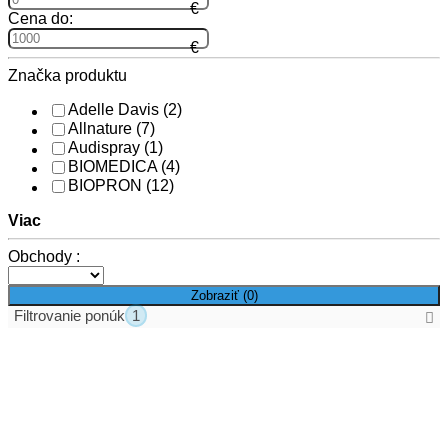
Cena do:
Značka produktu
Adelle Davis
(2)
Allnature
(7)
Audispray
(1)
BIOMEDICA
(4)
BIOPRON
(12)
Viac
Obchody :
Zobraziť (
0
)
Filtrovanie ponúk
1
Aktívne filtre
Zrušiť všetky filtre
Skupiny produktov