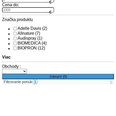
Cena do:
Značka produktu
Adelle Davis
(2)
Allnature
(7)
Audispray
(1)
BIOMEDICA
(4)
BIOPRON
(12)
Viac
Obchody :
Zobraziť (
0
)
Filtrovanie ponúk
1
Aktívne filtre
Zrušiť všetky filtre
Skupiny produktov