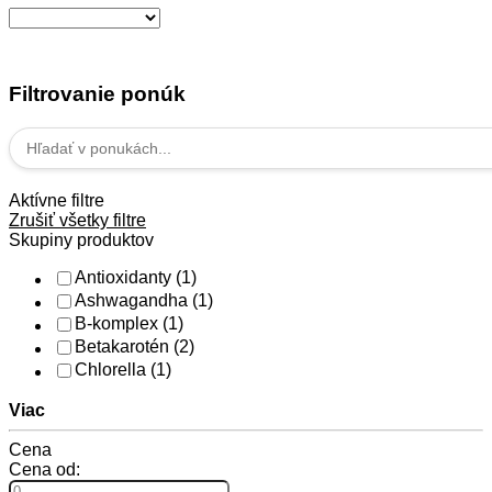
Filtrovanie ponúk
Aktívne filtre
Zrušiť všetky filtre
Skupiny produktov
Antioxidanty
(1)
Ashwagandha
(1)
B-komplex
(1)
Betakarotén
(2)
Chlorella
(1)
Viac
Cena
Cena od: