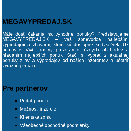
BIOMEDICA
(4)
Viac
MEGAVYPREDAJ.SK
Obchody :
Máte dosť čakania na výhodné ponuky? Predstavujeme
Zobraziť (
0
)
MEGAVÝPREDAJ.SK – váš sprievodca najlepšími
výpredajmi a zliavami, ktoré sú dostupné kedykoľvek. Už
nemusíte tráviť hodiny prezeraním rôznych obchodov a
hľadaním najlepších ponúk. Stačí si vybrať z aktuálnej
ponuky zliav a výpredajov od našich inzerentov a ušetriť
výrazné peniaze.
Pre partnerov
Pridať ponuku
Možnosti inzercie
Klientská zóna
Všeobecné obchodné podmienky