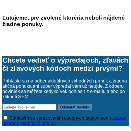
Antioxidanty
(1)
Ashwagandha
(1)
Ľutujeme, pre zvolené ktoréria neboli nájdené
B-komplex
(1)
žiadne ponuky.
Betakarotén
(2)
Chlorella
(1)
Viac
Cena
Chcete vedieť o výpredajoch, zľavách
Cena od:
či zľavových kódoch medzi prvými?
Cena do:
Prihláste sa na odber aktuálnych výhodných ponúk a žiadna
akčná ponuka ani super výpredaj vám už neujde. Z odberu
Farba produktu
noviniek sa môžete kedykoľvek odhlásiť z e-mailu alebo po
kliknutí SEM
Viac
Značka produktu
Adelle Davis
(2)
Súhlasím so spracovaním osobných údajov podľa
zásad
Allnature
(7)
ochrany osobných údajov
.
Audispray
(1)