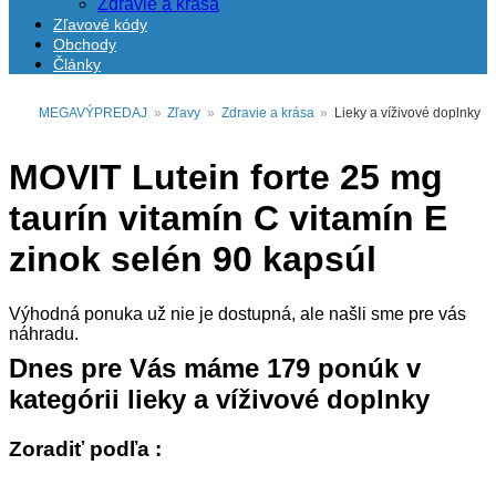
Zdravie a krása
Zľavové kódy
Obchody
Články
MEGAVÝPREDAJ
»
Zľavy
»
Zdravie a krása
»
Lieky a víživové doplnky
MOVIT Lutein forte 25 mg
taurín vitamín C vitamín E
zinok selén 90 kapsúl
Výhodná ponuka už nie je dostupná, ale našli sme pre vás
náhradu.
Dnes pre Vás máme
179
ponúk v
kategórii
lieky a víživové doplnky
Zoradiť podľa :