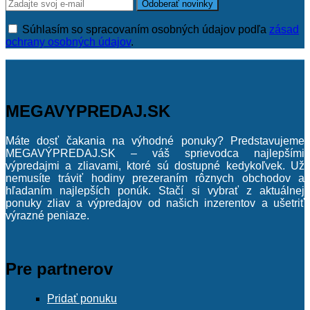
Značka produktu
Adelle Davis
(2)
Súhlasím so spracovaním osobných údajov podľa
zásad
Allnature
(7)
ochrany osobných údajov
.
Aphrodisia
(1)
Audispray
(1)
Viac
MEGAVYPREDAJ.SK
Obchody :
Máte dosť čakania na výhodné ponuky? Predstavujeme
Zobraziť (
0
)
MEGAVÝPREDAJ.SK – váš sprievodca najlepšími
výpredajmi a zliavami, ktoré sú dostupné kedykoľvek. Už
nemusíte tráviť hodiny prezeraním rôznych obchodov a
hľadaním najlepších ponúk. Stačí si vybrať z aktuálnej
ponuky zliav a výpredajov od našich inzerentov a ušetriť
výrazné peniaze.
Pre partnerov
Pridať ponuku