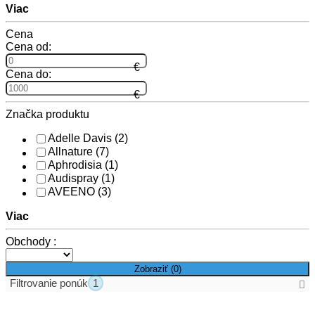
Viac
Cena
Cena od:
Cena do:
Značka produktu
Adelle Davis
(2)
Allnature
(7)
Aphrodisia
(1)
Audispray
(1)
AVEENO
(3)
Viac
Obchody :
Zobraziť (
0
)
Filtrovanie ponúk
1