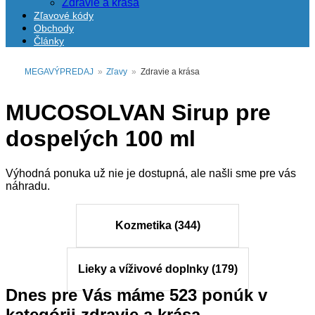
Zdravie a krása
Zľavové kódy
Obchody
Články
MEGAVÝPREDAJ
»
Zľavy
»
Zdravie a krása
MUCOSOLVAN Sirup pre
dospelých 100 ml
Výhodná ponuka už nie je dostupná, ale našli sme pre vás
náhradu.
Kozmetika (344)
Lieky a víživové doplnky (179)
Dnes pre Vás máme
523
ponúk v
kategórii
zdravie a krása