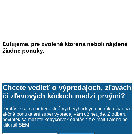
Aktívne filtre
Zrušiť všetky filtre
Skupiny produktov
Antioxidanty
(1)
Ashwagandha
(1)
Ľutujeme, pre zvolené ktoréria neboli nájdené
B-komplex
(1)
žiadne ponuky.
Balzamy na pery
(3)
Balzamy na vlasy
(1)
Viac
Cena
Chcete vedieť o výpredajoch, zľavách
Cena od:
či zľavových kódoch medzi prvými?
Cena do:
Prihláste sa na odber aktuálnych výhodných ponúk a žiadna
akčná ponuka ani super výpredaj vám už neujde. Z odberu
Farba produktu
noviniek sa môžete kedykoľvek odhlásiť z e-mailu alebo po
kliknutí SEM
Viac