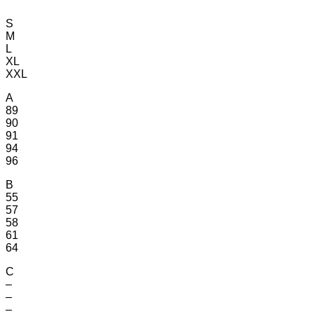
S
M
L
XL
XXL
A
89
90
91
94
96
B
55
57
58
61
64
C
–
–
–