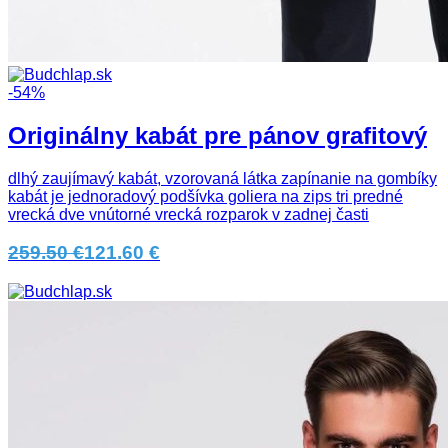
-54%
Originálny kabát pre pánov grafitový
dlhý zaujímavý kabát, vzorovaná látka zapínanie na gombíky
kabát je jednoradový podšívka goliera na zips tri predné
vrecká dve vnútorné vrecká rozparok v zadnej časti
259.50 €
121.60 €