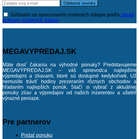
Súhlasím so spracovaním osobných údajov podľa
zásad
ochrany osobných údajov
.
MEGAVYPREDAJ.SK
Máte dosť čakania na výhodné ponuky? Predstavujeme
MEGAVÝPREDAJ.SK – váš sprievodca najlepšími
výpredajmi a zliavami, ktoré sú dostupné kedykoľvek. Už
nemusíte tráviť hodiny prezeraním rôznych obchodov a
hľadaním najlepších ponúk. Stačí si vybrať z aktuálnej
ponuky zliav a výpredajov od našich inzerentov a ušetriť
výrazné peniaze.
Pre partnerov
Pridať ponuku