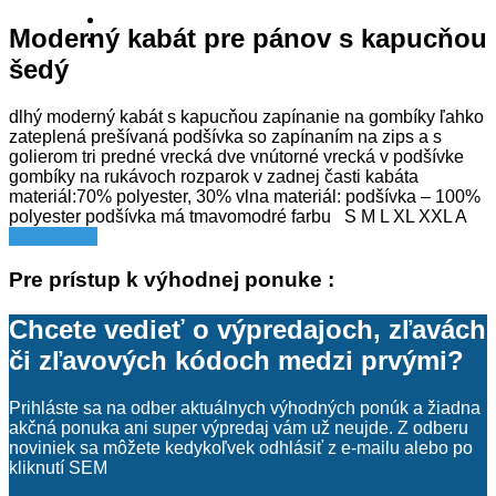
Moderný kabát pre pánov s kapucňou
šedý
dlhý moderný kabát s kapucňou zapínanie na gombíky ľahko
zateplená prešívaná podšívka so zapínaním na zips a s
golierom tri predné vrecká dve vnútorné vrecká v podšívke
gombíky na rukávoch rozparok v zadnej časti kabáta
materiál:70% polyester, 30% vlna materiál: podšívka – 100%
polyester podšívka má tmavomodré farbu S M L XL XXL A
celý článok
Pre prístup k výhodnej ponuke :
Chcete vedieť o výpredajoch, zľavách
či zľavových kódoch medzi prvými?
Prihláste sa na odber aktuálnych výhodných ponúk a žiadna
akčná ponuka ani super výpredaj vám už neujde. Z odberu
noviniek sa môžete kedykoľvek odhlásiť z e-mailu alebo po
kliknutí SEM