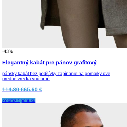
-43%
Elegantný kabát pre pánov grafitový
pánsky kabát bez podšívky zapínanie na gombíky dve
predné vrecká vnútorné
114.30 €
65.60 €
Zobraziť ponuku