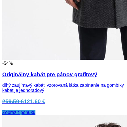
-54%
Originálny kabát pre pánov grafitový
dlhý zaujímavý kabát, vzorovaná látka zapínanie na gombíky
kabát je jednoradový
259.50 €
121.60 €
Zobraziť ponuku