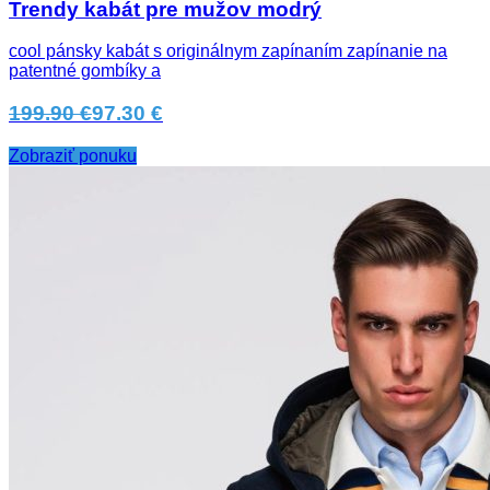
Trendy kabát pre mužov modrý
cool pánsky kabát s originálnym zapínaním zapínanie na
patentné gombíky a
199.90 €
97.30 €
Zobraziť ponuku