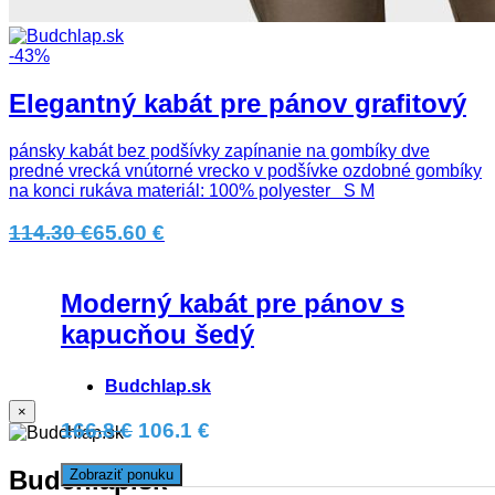
-43%
Elegantný kabát pre pánov grafitový
pánsky kabát bez podšívky zapínanie na gombíky dve
predné vrecká vnútorné vrecko v podšívke ozdobné gombíky
na konci rukáva materiál: 100% polyester S M
114.30 €
65.60 €
Moderný kabát pre pánov s
kapucňou šedý
Budchlap.sk
×
166.8 €
106.1 €
Budchlap.sk
Zobraziť ponuku