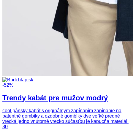
-52%
Trendy kabát pre mužov modrý
cool pánsky kabát s originálnym zapínaním zapínanie na
patentné gombíky a ozdobné gombíky dve veľké predné
vrecká jedno vnútorné vrecko súčasťou je kapucňa materiál:
80