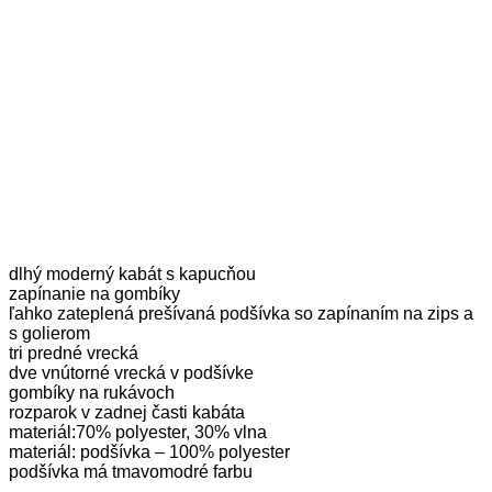
dlhý moderný kabát s kapucňou
zapínanie na gombíky
ľahko zateplená prešívaná podšívka so zapínaním na zips a
s golierom
tri predné vrecká
dve vnútorné vrecká v podšívke
gombíky na rukávoch
rozparok v zadnej časti kabáta
materiál:70% polyester, 30% vlna
materiál: podšívka – 100% polyester
podšívka má tmavomodré farbu