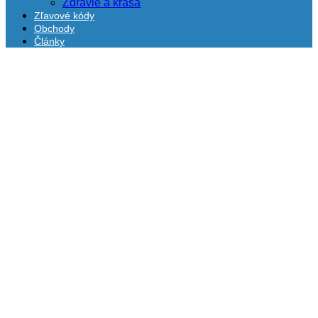
Zdravie a krása
Zľavové kódy
Obchody
Články