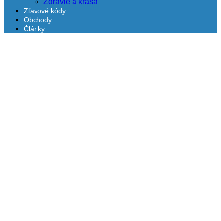
Zdravie a krása
Zľavové kódy
Obchody
Články