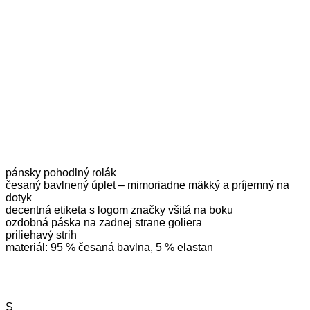
pánsky pohodlný rolák
česaný bavlnený úplet – mimoriadne mäkký a príjemný na
dotyk
decentná etiketa s logom značky všitá na boku
ozdobná páska na zadnej strane goliera
priliehavý strih
materiál: 95 % česaná bavlna, 5 % elastan
S