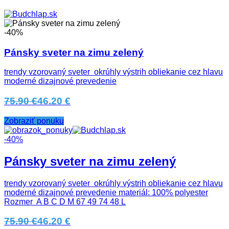
-40%
Pánsky sveter na zimu zelený
trendy vzorovaný sveter okrúhly výstrih obliekanie cez hlavu
moderné dizajnové prevedenie
75.90 €
46.20 €
Zobraziť ponuku
-40%
Pánsky sveter na zimu zelený
trendy vzorovaný sveter okrúhly výstrih obliekanie cez hlavu
moderné dizajnové prevedenie materiál: 100% polyester
Rozmer A B C D M 67 49 74 48 L
75.90 €
46.20 €