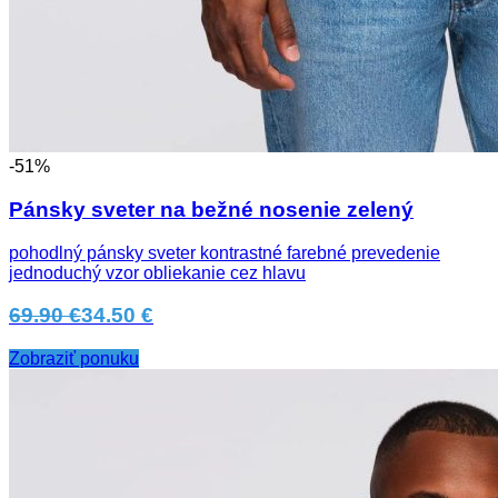
-51%
Pánsky sveter na bežné nosenie zelený
pohodlný pánsky sveter kontrastné farebné prevedenie
jednoduchý vzor obliekanie cez hlavu
69.90 €
34.50 €
Zobraziť ponuku