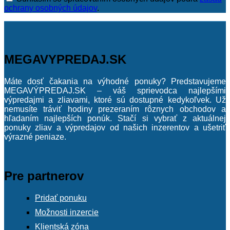
ochrany osobných údajov
.
MEGAVYPREDAJ.SK
Máte dosť čakania na výhodné ponuky? Predstavujeme
MEGAVÝPREDAJ.SK – váš sprievodca najlepšími
výpredajmi a zliavami, ktoré sú dostupné kedykoľvek. Už
nemusíte tráviť hodiny prezeraním rôznych obchodov a
hľadaním najlepších ponúk. Stačí si vybrať z aktuálnej
ponuky zliav a výpredajov od našich inzerentov a ušetriť
výrazné peniaze.
Pre partnerov
Pridať ponuku
Možnosti inzercie
Klientská zóna