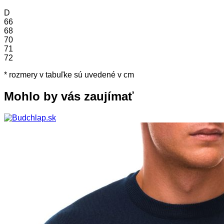
D
66
68
70
71
72
* rozmery v tabuľke sú uvedené v cm
Mohlo by vás zaujímať