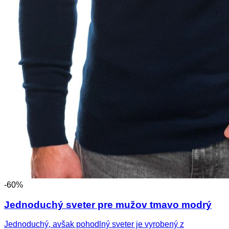
-60%
Jednoduchý sveter pre mužov tmavo modrý
Jednoduchý, avšak pohodlný sveter je vyrobený z