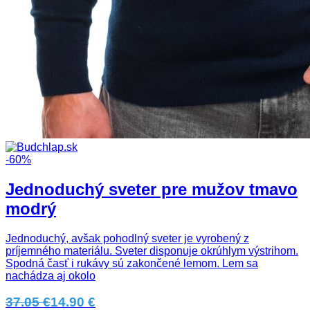
-60%
Jednoduchý sveter pre mužov tmavo
modrý
Jednoduchý, avšak pohodlný sveter je vyrobený z
príjemného materiálu. Sveter disponuje okrúhlym výstrihom.
Spodná časť i rukávy sú zakončené lemom. Lem sa
nachádza aj okolo
37.05 €
14.90 €