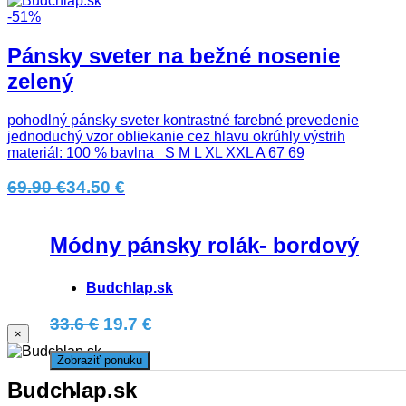
-51%
Pánsky sveter na bežné nosenie
zelený
pohodlný pánsky sveter kontrastné farebné prevedenie
jednoduchý vzor obliekanie cez hlavu okrúhly výstrih
materiál: 100 % bavlna S M L XL XXL A 67 69
69.90 €
34.50 €
Módny pánsky rolák- bordový
Budchlap.sk
33.6 €
19.7 €
×
Zobraziť ponuku
Budchlap.sk