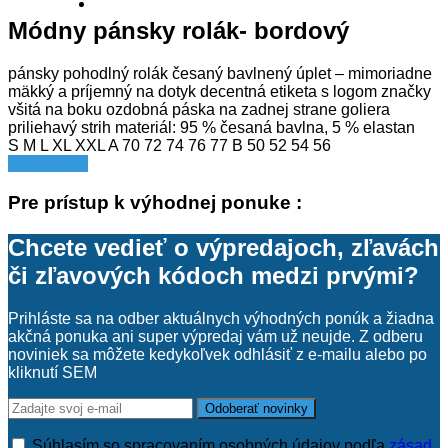
Módny pánsky rolák- bordový
pánsky pohodlný rolák česaný bavlnený úplet – mimoriadne
mäkký a príjemný na dotyk decentná etiketa s logom značky
všitá na boku ozdobná páska na zadnej strane goliera
priliehavý strih materiál: 95 % česaná bavlna, 5 % elastan
S M L XL XXL A 70 72 74 76 77 B 50 52 54 56
celý článok
Pre prístup k výhodnej ponuke :
Chcete vedieť o výpredajoch, zľavách
či zľavových kódoch medzi prvými?
Prihláste sa na odber aktuálnych výhodných ponúk a žiadna
akčná ponuka ani super výpredaj vám už neujde. Z odberu
noviniek sa môžete kedykoľvek odhlásiť z e-mailu alebo po
kliknutí SEM
Súhlasím so spracovaním osobných údajov podľa
zásad