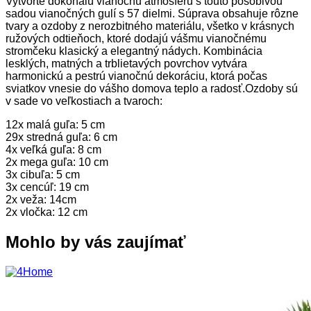
Vytvorte dokonalú vianočnú atmosféru s touto pôsobivou
sadou vianočných gulí s 57 dielmi. Súprava obsahuje rôzne
tvary a ozdoby z nerozbitného materiálu, všetko v krásnych
ružových odtieňoch, ktoré dodajú vášmu vianočnému
stromčeku klasický a elegantný nádych. Kombinácia
lesklých, matných a trblietavých povrchov vytvára
harmonickú a pestrú vianočnú dekoráciu, ktorá počas
sviatkov vnesie do vášho domova teplo a radosť.Ozdoby sú
v sade vo veľkostiach a tvaroch:
12x malá guľa: 5 cm
29x stredná guľa: 6 cm
4x veľká guľa: 8 cm
2x mega guľa: 10 cm
3x cibuľa: 5 cm
3x cencúľ: 19 cm
2x veža: 14cm
2x vločka: 12 cm
Mohlo by vás zaujímať