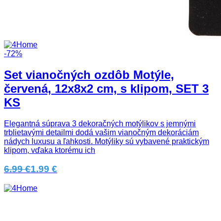
-72%
Set vianočných ozdôb Motýle,
červená, 12x8x2 cm, s klipom, SET 3
KS
Elegantná súprava 3 dekoračných motýlikov s jemnými
trblietavými detailmi dodá vašim vianočným dekoráciám
nádych luxusu a ľahkosti. Motýliky sú vybavené praktickým
klipom, vďaka ktorému ich
6.99 €
1.99 €