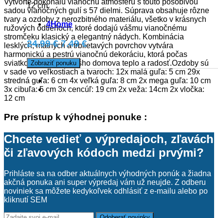
Vytvorte dokonalú vianočnú atmosféru s touto pôsobivou
12 cm
sadou vianočných gulí s 57 dielmi. Súprava obsahuje rôzne
tvary a ozdoby z nerozbitného materiálu, všetko v krásnych
4Home
ružových odtieňoch, ktoré dodajú vášmu vianočnému
stromčeku klasický a elegantný nádych. Kombinácia
24.99 €
7.49 €
lesklých, matných a trblietavých povrchov vytvára
harmonickú a pestrú vianočnú dekoráciu, ktorá počas
sviatkov vnesie do vášho domova teplo a radosť.Ozdoby sú
Zobraziť ponuku
v sade vo veľkostiach a tvaroch: 12x malá guľa: 5 cm 29x
stredná guľa: 6 cm 4x veľká guľa: 8 cm 2x mega guľa: 10 cm
3x cibuľa: 5 cm 3x cencúľ: 19 cm 2x veža: 14cm 2x vločka:
12 cm
Pre prístup k výhodnej ponuke :
Chcete vedieť o výpredajoch, zľavách
či zľavových kódoch medzi prvými?
Prihláste sa na odber aktuálnych výhodných ponúk a žiadna
akčná ponuka ani super výpredaj vám už neujde. Z odberu
noviniek sa môžete kedykoľvek odhlásiť z e-mailu alebo po
kliknutí SEM