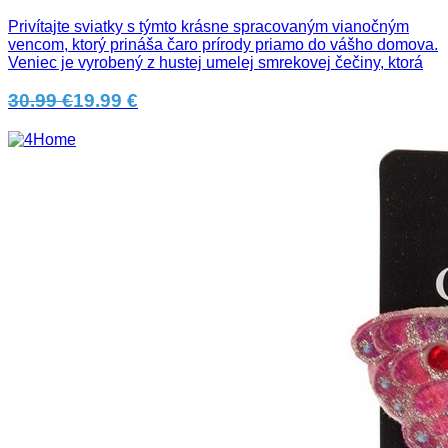
Privítajte sviatky s týmto krásne spracovaným vianočným
vencom, ktorý prináša čaro prírody priamo do vášho domova.
Veniec je vyrobený z hustej umelej smrekovej čečiny, ktorá
30.99 €
19.99 €