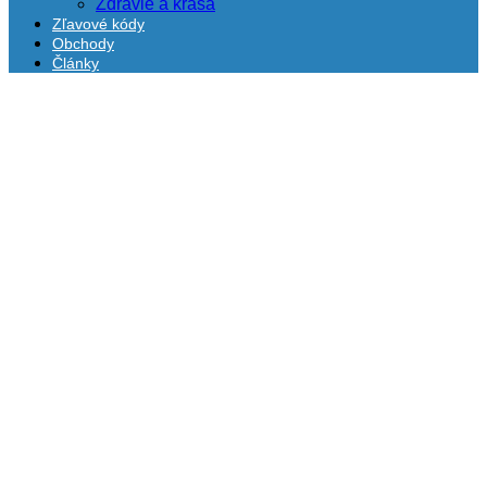
Zdravie a krása
Zľavové kódy
Obchody
Články