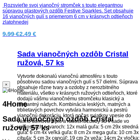
Rozsvieťte svoj vianočný stromček s touto elegantnou
súpravou plastových ozdôb Festive Sparkles. Set obsahuje
16 vianočných gulí s priemerom 6 cm v krásnych odtieňoch
zlatohnedej
9.99 €
2.49 €
Sada vianočných ozdôb Cristal
ružová, 57 ks
Vytvorte dokonalú vianočnú atmosféru s touto
pôsobivou sadou vianočných gulí s 57 dielmi. Súprava
×
obsahuje rôzne tvary a ozdoby z nerozbitného
materiálu, všetko v krásnych ružových odtieňoch, ktoré
dodajú vášmu vianočnému stromčeku klasický a
4Home
elegantný nádych. Kombinácia lesklých, matných a
trblietavých povrchov vytvára harmonickú a pestrú
vianočnú dekoráciu, ktorá počas sviatkov vnesie do
Sada vianočných ozdôb Cristal
vášho domova teplo a radosť.Ozdoby sú v sade vo
ružová, 57 ks
veľkostiach a tvaroch: 12x malá guľa: 5 cm 29x stredná
guľa: 6 cm 4x veľká guľa: 8 cm 2x mega guľa: 10 cm 3x
cibuľa: 5 cm 3x cencúľ: 19 cm 2x veža: 14cm 2x vločka: