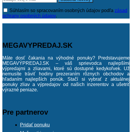
Súhlasím so spracovaním osobných údajov podľa
zásad
ochrany osobných údajov
.
MEGAVYPREDAJ.SK
Máte dosť čakania na výhodné ponuky? Predstavujeme
MEGAVÝPREDAJ.SK – váš sprievodca najlepšími
výpredajmi a zliavami, ktoré sú dostupné kedykoľvek. Už
nemusíte tráviť hodiny prezeraním rôznych obchodov a
hľadaním najlepších ponúk. Stačí si vybrať z aktuálnej
ponuky zliav a výpredajov od našich inzerentov a ušetriť
výrazné peniaze.
Pre partnerov
Pridať ponuku