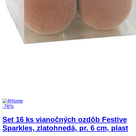
-76%
Set 16 ks vianočných ozdôb Festive
Sparkles, zlatohnedá, pr. 6 cm, plast