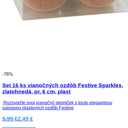
-76%
Set 16 ks vianočných ozdôb Festive Sparkles,
zlatohnedá, pr. 6 cm, plast
Rozsvieťte svoj vianočný stromček s touto elegantnou
súpravou plastových ozdôb Festive
9.99 €
2.49 €