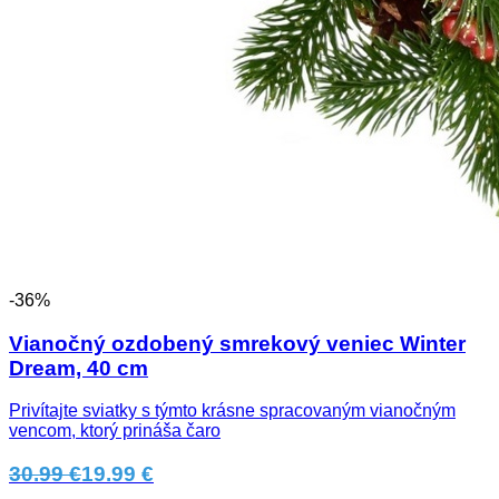
-36%
Vianočný ozdobený smrekový veniec Winter
Dream, 40 cm
Privítajte sviatky s týmto krásne spracovaným vianočným
vencom, ktorý prináša čaro
30.99 €
19.99 €