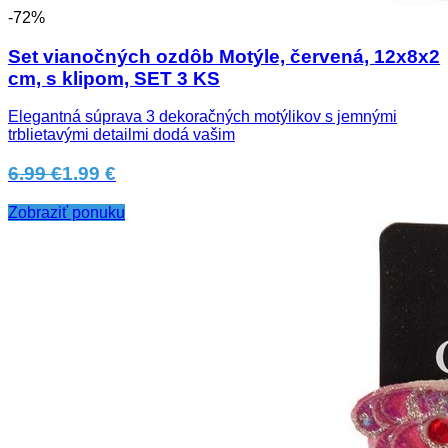
-72%
Set vianočných ozdôb Motýle, červená, 12x8x2
cm, s klipom, SET 3 KS
Elegantná súprava 3 dekoračných motýlikov s jemnými
trblietavými detailmi dodá vašim
6.99 €
1.99 €
Zobraziť ponuku