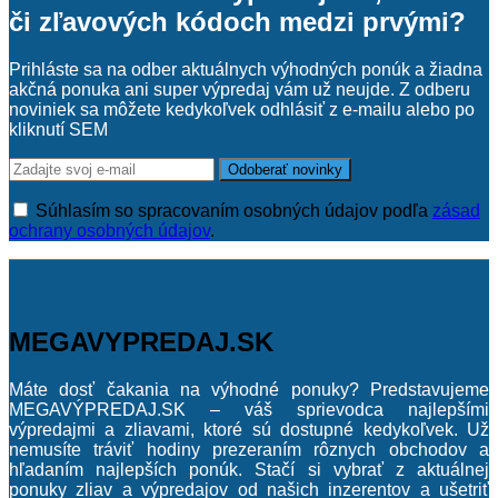
či zľavových kódoch medzi prvými?
Prihláste sa na odber aktuálnych výhodných ponúk a žiadna
akčná ponuka ani super výpredaj vám už neujde. Z odberu
noviniek sa môžete kedykoľvek odhlásiť z e-mailu alebo po
kliknutí SEM
Súhlasím so spracovaním osobných údajov podľa
zásad
ochrany osobných údajov
.
MEGAVYPREDAJ.SK
Máte dosť čakania na výhodné ponuky? Predstavujeme
MEGAVÝPREDAJ.SK – váš sprievodca najlepšími
výpredajmi a zliavami, ktoré sú dostupné kedykoľvek. Už
nemusíte tráviť hodiny prezeraním rôznych obchodov a
hľadaním najlepších ponúk. Stačí si vybrať z aktuálnej
ponuky zliav a výpredajov od našich inzerentov a ušetriť