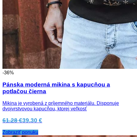
-36%
Pánska moderná mikina s kapucňou a
potlačou čierna
Mikina je vyrobená z príjemného materiálu. Disponuje
dvojvrstvovou kapucňou, ktorej veľkosť
61.28 €
39.30 €
Zobraziť ponuku