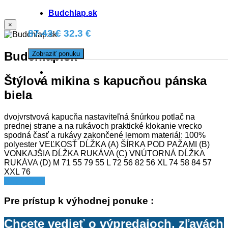
Budchlap.sk
×
87.43 €
32.3 €
Budchlap.sk
Zobraziť ponuku
Štýlová mikina s kapucňou pánska
biela
dvojvrstvová kapucňa nastaviteľná šnúrkou potlač na
prednej strane a na rukávoch praktické klokanie vrecko
spodná časť a rukávy zakončené lemom materiál: 100%
polyester VEĽKOSŤ DĹŽKA (A) ŠÍRKA POD PAŽAMI (B)
VONKAJŠIA DĹŽKA RUKÁVA (C) VNÚTORNÁ DĹŽKA
RUKÁVA (D) M 71 55 79 55 L 72 56 82 56 XL 74 58 84 57
XXL 76
celý článok
Pre prístup k výhodnej ponuke :
Chcete vedieť o výpredajoch, zľavách