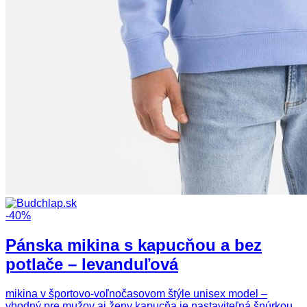
-40%
Pánska mikina s kapucňou a bez
potlače – levanduľová
mikina v športovo-voľnočasovom štýle unisex model –
vhodný pre mužov aj ženy kapucňa je nastaviteľná šnúrkou