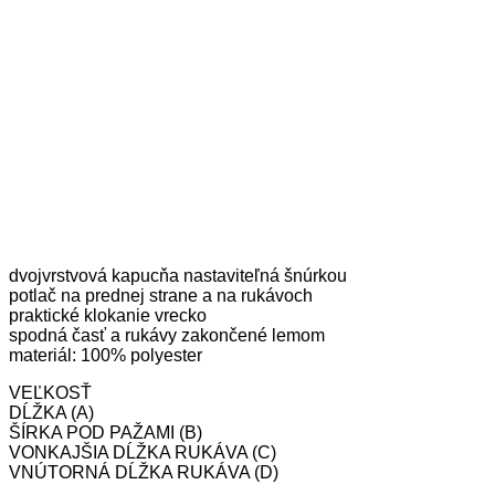
dvojvrstvová kapucňa nastaviteľná šnúrkou
potlač na prednej strane a na rukávoch
praktické klokanie vrecko
spodná časť a rukávy zakončené lemom
materiál: 100% polyester
VEĽKOSŤ
DĹŽKA (A)
ŠÍRKA POD PAŽAMI (B)
VONKAJŠIA DĹŽKA RUKÁVA (C)
VNÚTORNÁ DĹŽKA RUKÁVA (D)