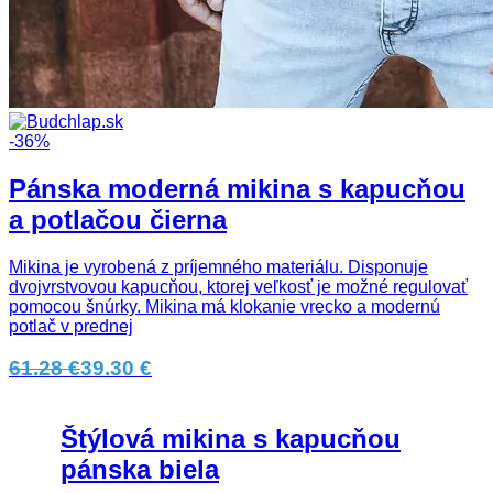
-36%
Pánska moderná mikina s kapucňou
a potlačou čierna
Mikina je vyrobená z príjemného materiálu. Disponuje
dvojvrstvovou kapucňou, ktorej veľkosť je možné regulovať
pomocou šnúrky. Mikina má klokanie vrecko a modernú
potlač v prednej
61.28 €
39.30 €
Štýlová mikina s kapucňou
pánska biela