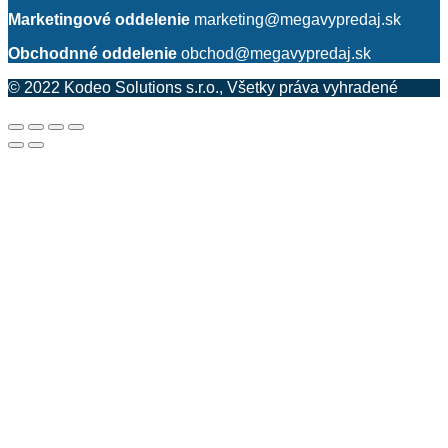
Marketingové oddelenie
marketing@megavypredaj.sk
Obchodnné oddelenie
obchod@megavypredaj.sk
© 2022 Kodeo Solutions s.r.o., Všetky práva vyhradené