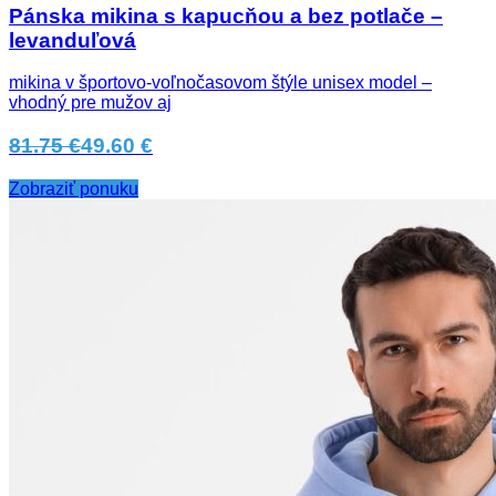
Pánska mikina s kapucňou a bez potlače –
levanduľová
mikina v športovo-voľnočasovom štýle unisex model –
vhodný pre mužov aj
81.75 €
49.60 €
Zobraziť ponuku