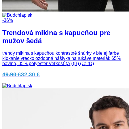
-36%
Trendová mikina s kapucňou pre
mužov šedá
trendy mikina s kapucňou kontrastné šnúrky v bielej farbe
klokanie vrecko ozdobná nášivka na rukáve materiál: 65%
bavlna, 35% polyester Veľkosť (A) (B) (C) (D)
49.90 €
32.30 €