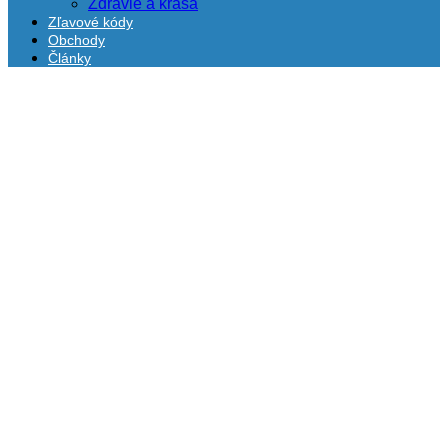
Zdravie a krása
Zľavové kódy
Obchody
Články