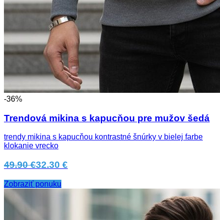
-36%
Trendová mikina s kapucňou pre mužov šedá
trendy mikina s kapucňou kontrastné šnúrky v bielej farbe
klokanie vrecko
49.90 €
32.30 €
Zobraziť ponuku