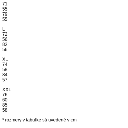
71
55
79
55
L
72
56
82
56
XL
74
58
84
57
XXL
76
60
85
58
* rozmery v tabuľke sú uvedené v cm