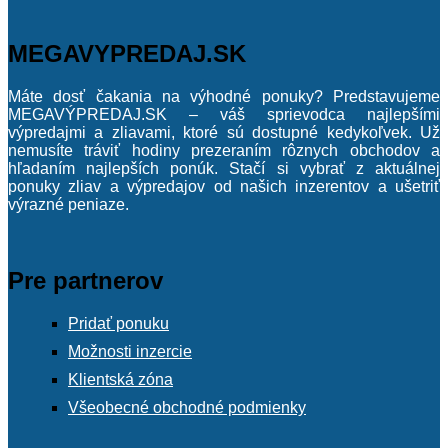
MEGAVYPREDAJ.SK
Máte dosť čakania na výhodné ponuky? Predstavujeme
MEGAVÝPREDAJ.SK – váš sprievodca najlepšími
výpredajmi a zliavami, ktoré sú dostupné kedykoľvek. Už
nemusíte tráviť hodiny prezeraním rôznych obchodov a
hľadaním najlepších ponúk. Stačí si vybrať z aktuálnej
ponuky zliav a výpredajov od našich inzerentov a ušetriť
výrazné peniaze.
Pre partnerov
Pridať ponuku
Možnosti inzercie
Klientská zóna
Všeobecné obchodné podmienky