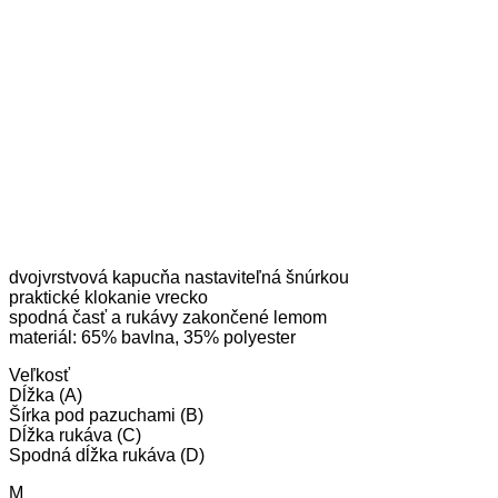
dvojvrstvová kapucňa nastaviteľná šnúrkou
praktické klokanie vrecko
spodná časť a rukávy zakončené lemom
materiál: 65% bavlna, 35% polyester
Veľkosť
Dĺžka (A)
Šírka pod pazuchami (B)
Dĺžka rukáva (C)
Spodná dĺžka rukáva (D)
M