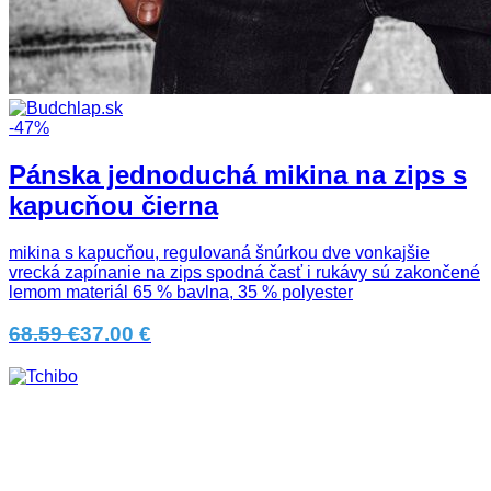
-47%
Pánska jednoduchá mikina na zips s
kapucňou čierna
mikina s kapucňou, regulovaná šnúrkou dve vonkajšie
vrecká zapínanie na zips spodná časť i rukávy sú zakončené
lemom materiál 65 % bavlna, 35 % polyester
68.59 €
37.00 €