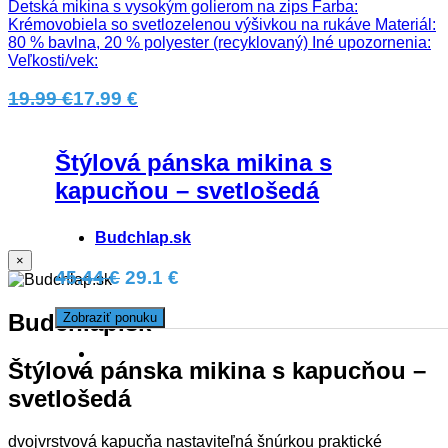
Detská mikina s vysokým golierom na zips Farba:
Krémovobiela so svetlozelenou výšivkou na rukáve Materiál:
80 % bavlna, 20 % polyester (recyklovaný) Iné upozornenia:
Veľkosti/vek:
19.99 €
17.99 €
Štýlová pánska mikina s
kapucňou – svetlošedá
Budchlap.sk
×
45.44 €
29.1 €
Budchlap.sk
Zobraziť ponuku
Štýlová pánska mikina s kapucňou –
svetlošedá
dvojvrstvová kapucňa nastaviteľná šnúrkou praktické