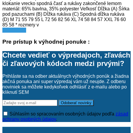
klokanie vrecko spodná časť a rukávy zakončené lemom
materiál: 65% bavlna, 35% polyester Veľkosť Dĺžka (A) Šírka
pod pazuchami (B) Dĺžka rukáva (C) Spodná dĺžka rukáva
(D) M 71 55 79 55 L 72 56 82 56 XL 74 58 84 57 XXL 76 60
85 58 * rozmery v
celý článok
Pre prístup k výhodnej ponuke :
Chcete vedieť o výpredajoch, zľavách
či zľavových kódoch medzi prvými?
Prihláste sa na odber aktuálnych výhodných ponúk a žiadna
akčná ponuka ani super výpredaj vám už neujde. Z odberu
noviniek sa môžete kedykoľvek odhlásiť z e-mailu alebo po
kliknutí SEM
Súhlasím so spracovaním osobných údajov podľa
zásad
ochrany osobných údajov
.