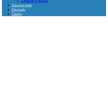
Zdravie a krása
Zľavové kódy
Obchody
Články