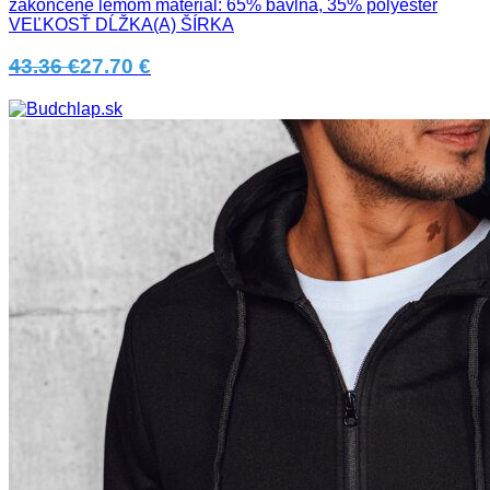
zakončené lemom materiál: 65% bavlna, 35% polyester
VEĽKOSŤ DĹŽKA(A) ŠÍRKA
43.36 €
27.70 €