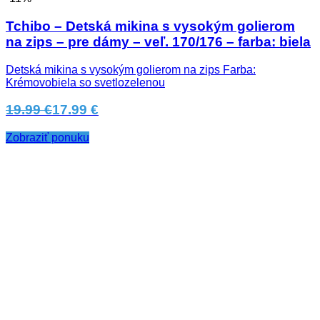
Tchibo – Detská mikina s vysokým golierom
na zips – pre dámy – veľ. 170/176 – farba: biela
Detská mikina s vysokým golierom na zips Farba:
Krémovobiela so svetlozelenou
19.99 €
17.99 €
Zobraziť ponuku