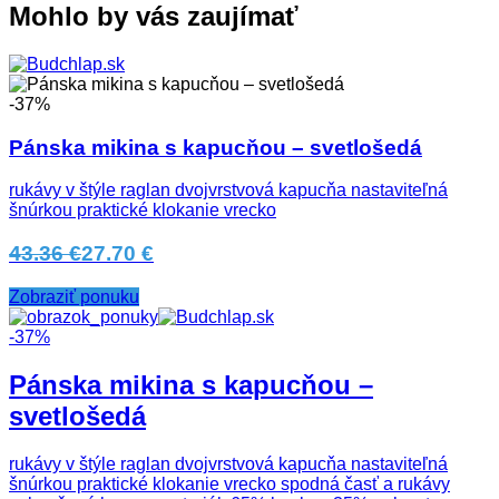
Mohlo by vás zaujímať
-37%
Pánska mikina s kapucňou – svetlošedá
rukávy v štýle raglan dvojvrstvová kapucňa nastaviteľná
šnúrkou praktické klokanie vrecko
43.36 €
27.70 €
Zobraziť ponuku
-37%
Pánska mikina s kapucňou –
svetlošedá
rukávy v štýle raglan dvojvrstvová kapucňa nastaviteľná
šnúrkou praktické klokanie vrecko spodná časť a rukávy