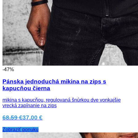
-47%
Pánska jednoduchá mikina na zips s
kapucňou čierna
mikina s kapucňou, regulovaná šnúrkou dve vonkajšie
vrecká zapínanie na zips
68.59 €
37.00 €
Zobraziť ponuku