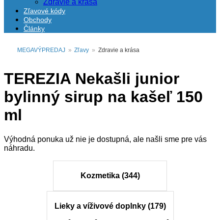
Zdravie a krása
Zľavové kódy
Obchody
Články
MEGAVÝPREDAJ
»
Zľavy
»
Zdravie a krása
TEREZIA Nekašli junior
bylinný sirup na kašeľ 150
ml
Výhodná ponuka už nie je dostupná, ale našli sme pre vás
náhradu.
Kozmetika (344)
Lieky a víživové doplnky (179)