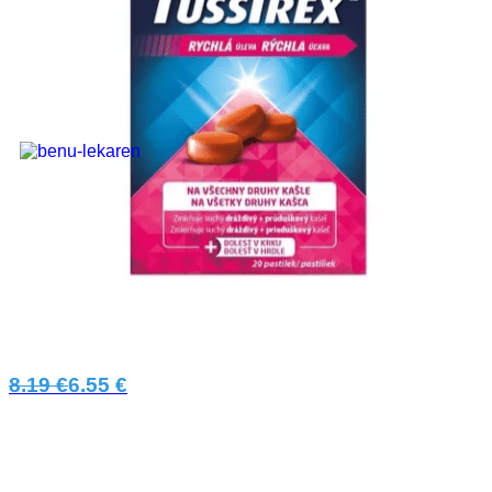
-21%
TUSSIREX 20 pastiliek
Pastilky určené na použitie pri všetkých druhoch kašľa
spojených s prechladnutím. Zmierňujú suchý dráždivý aj
prieduškový kašeľ.
8.19 €
6.55 €