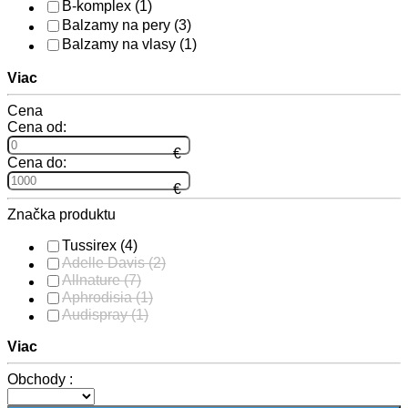
B-komplex
(1)
Balzamy na pery
(3)
Balzamy na vlasy
(1)
Viac
Cena
Cena od:
Cena do:
Značka produktu
Tussirex
(4)
Adelle Davis
(2)
Allnature
(7)
Aphrodisia
(1)
Audispray
(1)
Viac
Obchody :