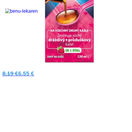
-21%
TUSSIREX Junior sirup 120 ml
TUSSIREX pokrýva zapálenú sliznicu hltana a tým ju
upokojí. Slizové látky tvoria fyzickú ochrannú vrstvu, ktorá
chráni pred cudzími telesami čím prináša úľavu od suchého
8.19 €
6.55 €