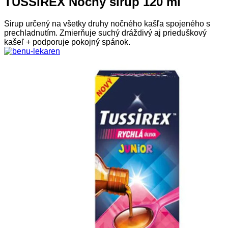
TUSSIREX Nočný sirup 120 ml
Sirup určený na všetky druhy nočného kašľa spojeného s
prechladnutím. Zmierňuje suchý dráždivý aj prieduškový
kašeľ + podporuje pokojný spánok.