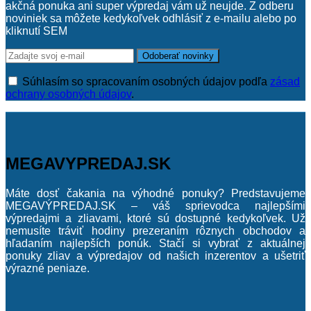
akčná ponuka ani super výpredaj vám už neujde. Z odberu
noviniek sa môžete kedykoľvek odhlásiť z e-mailu alebo po
kliknutí SEM
Súhlasím so spracovaním osobných údajov podľa
zásad
ochrany osobných údajov
.
MEGAVYPREDAJ.SK
Máte dosť čakania na výhodné ponuky? Predstavujeme
MEGAVÝPREDAJ.SK – váš sprievodca najlepšími
výpredajmi a zliavami, ktoré sú dostupné kedykoľvek. Už
nemusíte tráviť hodiny prezeraním rôznych obchodov a
hľadaním najlepších ponúk. Stačí si vybrať z aktuálnej
ponuky zliav a výpredajov od našich inzerentov a ušetriť
výrazné peniaze.