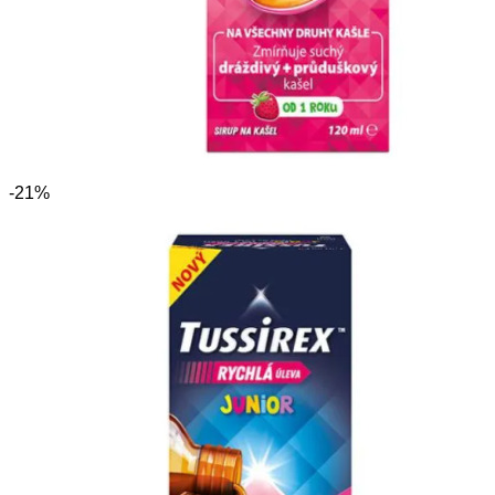
-21%
TUSSIREX Junior sirup 120 ml
TUSSIREX pokrýva zapálenú sliznicu hltana a tým ju
upokojí. Slizové látky
8.19 €
6.55 €
Zobraziť ponuku