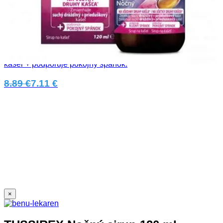
TUSSIREX Nočný sirup 120 ml
Sirup určený na všetky druhy nočného kašľa spojeného s
prechladnutím. Zmierňuje suchý dráždivý aj prieduškový
kašeľ + podporuje pokojný spánok.
8.89 €
7.11 €
×