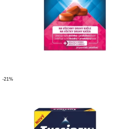
-21%
TUSSIREX 20 pastiliek
Pastilky určené na použitie pri všetkých druhoch kašľa
spojených s prechladnutím.
8.19 €
6.55 €
Zobraziť ponuku