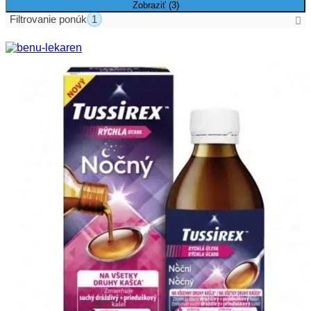
Zobraziť (
3
)
Filtrovanie ponúk
1
Aktívne filtre
Zrušiť všetky filtre
Skupiny produktov
Prípravky na suchý kašeľ
Skupiny produktov
Antioxidanty
(1)
Ashwagandha
(1)
B-komplex
(1)
Balzamy na pery
(3)
Balzamy na vlasy
(1)
Viac
Cena
Cena od:
Cena do: