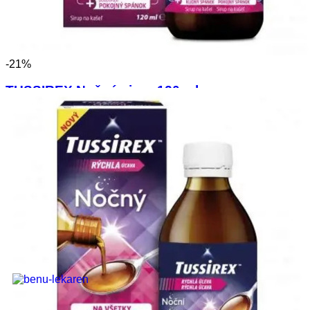
Farba produktu
Viac
-21%
Značka produktu
TUSSIREX Nočný sirup 120 ml
Tussirex
(4)
Adelle Davis
(2)
Sirup určený na všetky druhy nočného kašľa spojeného s
Allnature
(7)
prechladnutím. Zmierňuje
Aphrodisia
(1)
8.89 €
7.11 €
Viac
Zobraziť ponuku
Obchody :
Zobraziť (
3
)
-21%