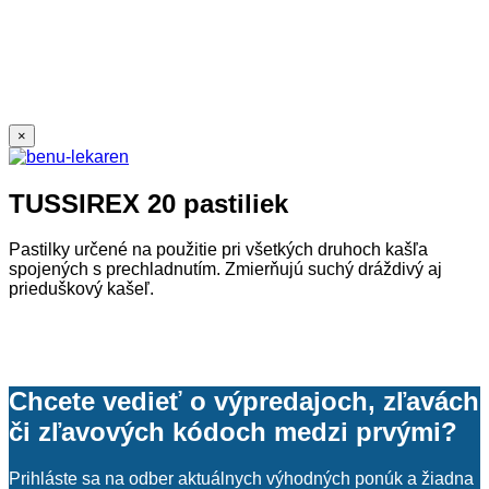
×
TUSSIREX 20 pastiliek
Pastilky určené na použitie pri všetkých druhoch kašľa
spojených s prechladnutím. Zmierňujú suchý dráždivý aj
prieduškový kašeľ.
Chcete vedieť o výpredajoch, zľavách
či zľavových kódoch medzi prvými?
Prihláste sa na odber aktuálnych výhodných ponúk a žiadna