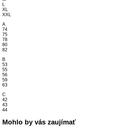
L
XL
XXL
A
74
75
78
80
82
B
53
55
56
59
63
C
42
43
44
Mohlo by vás zaujímať