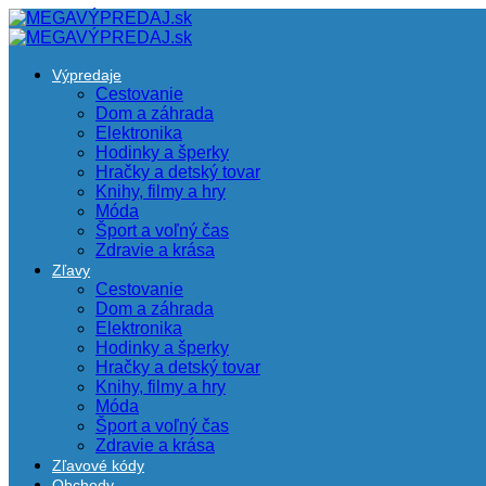
Výpredaje
Cestovanie
Dom a záhrada
Elektronika
Hodinky a šperky
Hračky a detský tovar
Knihy, filmy a hry
Móda
Šport a voľný čas
Zdravie a krása
Zľavy
Cestovanie
Dom a záhrada
Elektronika
Hodinky a šperky
Hračky a detský tovar
Knihy, filmy a hry
Móda
Šport a voľný čas
Zdravie a krása
Zľavové kódy
Obchody