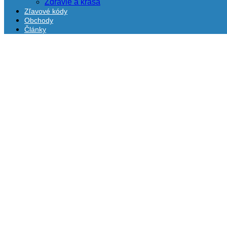
Zdravie a krása
Zľavové kódy
Obchody
Články