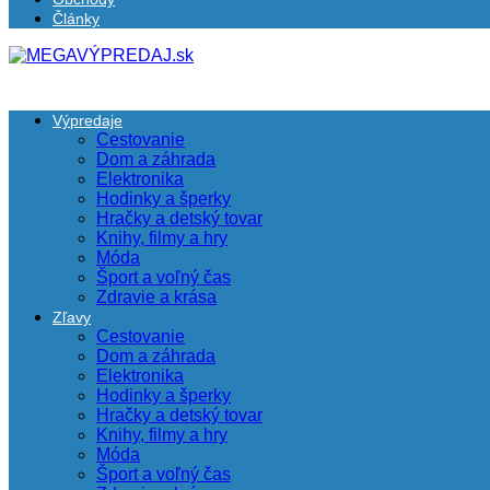
Články
Výpredaje
Cestovanie
Dom a záhrada
Elektronika
Hodinky a šperky
Hračky a detský tovar
Knihy, filmy a hry
Móda
Šport a voľný čas
Zdravie a krása
Zľavy
Cestovanie
Dom a záhrada
Elektronika
Hodinky a šperky
Hračky a detský tovar
Knihy, filmy a hry
Móda
Šport a voľný čas