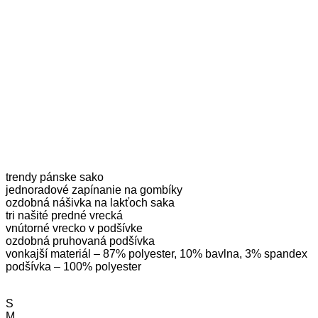
trendy pánske sako
jednoradové zapínanie na gombíky
ozdobná nášivka na lakťoch saka
tri našité predné vrecká
vnútorné vrecko v podšívke
ozdobná pruhovaná podšívka
vonkajší materiál – 87% polyester, 10% bavlna, 3% spandex
podšívka – 100% polyester
S
M