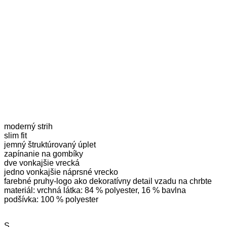
moderný strih
slim fit
jemný štruktúrovaný úplet
zapínanie na gombíky
dve vonkajšie vrecká
jedno vonkajšie náprsné vrecko
farebné pruhy-logo ako dekoratívny detail vzadu na chrbte
materiál: vrchná látka: 84 % polyester, 16 % bavlna
podšívka: 100 % polyester
S