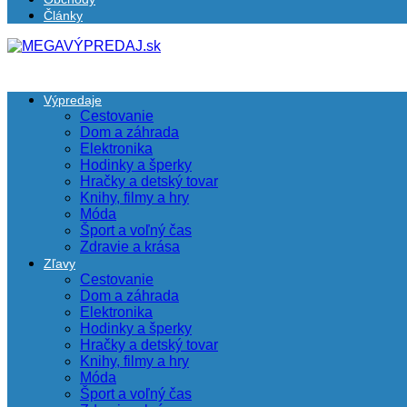
Články
Výpredaje
Cestovanie
Dom a záhrada
Elektronika
Hodinky a šperky
Hračky a detský tovar
Knihy, filmy a hry
Móda
Šport a voľný čas
Zdravie a krása
Zľavy
Cestovanie
Dom a záhrada
Elektronika
Hodinky a šperky
Hračky a detský tovar
Knihy, filmy a hry
Móda
Šport a voľný čas