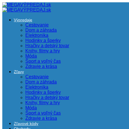
Výpredaje
Cestovanie
Dom a záhrada
Elektronika
Hodinky a šperky
Hračky a detský tovar
Knihy, filmy a hry
Móda
Šport a voľný čas
Zdravie a krása
Zľavy
Cestovanie
Dom a záhrada
Elektronika
Hodinky a šperky
Hračky a detský tovar
Knihy, filmy a hry
Móda
Šport a voľný čas
Zdravie a krása
Zľavové kódy
Obchody