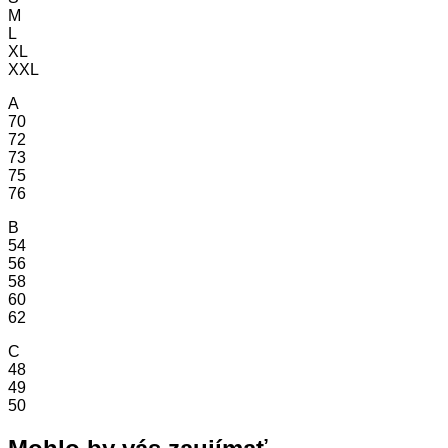
M
L
XL
XXL
A
70
72
73
75
76
B
54
56
58
60
62
C
48
49
50