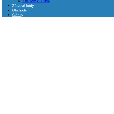
Zdravie a krása
Zľavové kódy
Obchody
Články